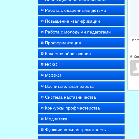
Работа с одаренными детьми
Повышение квалификации
Работа с молодыми педагогами
Всег
Профориентация
Качество образования
Войд
НОКО
МСОКО
Воспитательная работа
Система наставничества
Конкурсы профмастерства
Медиатека
Функциональная грамотность