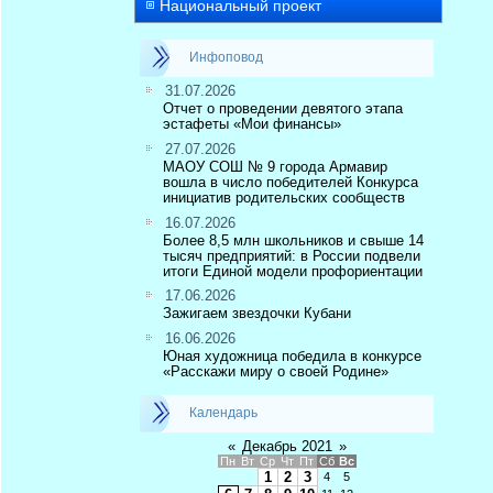
Национальный проект
Инфоповод
31.07.2026
Отчет о проведении девятого этапа
эстафеты «Мои финансы»
27.07.2026
МАОУ СОШ № 9 города Армавир
вошла в число победителей Конкурса
инициатив родительских сообществ
16.07.2026
Более 8,5 млн школьников и свыше 14
тысяч предприятий: в России подвели
итоги Единой модели профориентации
17.06.2026
Зажигаем звездочки Кубани
16.06.2026
Юная художница победила в конкурсе
«Расскажи миру о своей Родине»
Календарь
«
Декабрь 2021
»
Пн
Вт
Ср
Чт
Пт
Сб
Вс
1
2
3
4
5