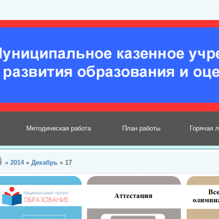
Методическая работа
План работы
Горячая 
»
2014
»
Декабрь
»
17