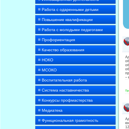
Работа с одаренными детьми
Повышение квалификации
Работа с молодыми педагогами
Профориентация
Качество образования
А
НОКО
об
о
об
МСОКО
пр
– 
Воспитательная работа
Система наставничества
Пр
Конкурсы профмастерства
Медиатека
А
Функциональная грамотность
юн
1