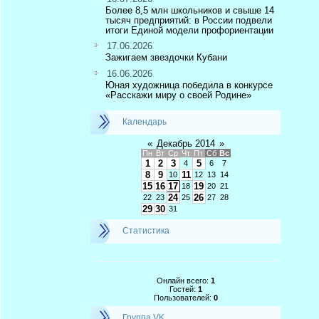
Более 8,5 млн школьников и свыше 14
тысяч предприятий: в России подвели
итоги Единой модели профориентации
17.06.2026
Зажигаем звездочки Кубани
16.06.2026
Юная художница победила в конкурсе
«Расскажи миру о своей Родине»
Календарь
«
Декабрь 2014
»
Пн
Вт
Ср
Чт
Пт
Сб
Вс
1
2
3
5
4
6
7
8
9
11
10
12
13
14
15
16
17
19
18
20
21
24
26
22
23
25
27
28
29
30
31
Статистика
Онлайн всего:
1
Гостей:
1
Пользователей:
0
Группа VK