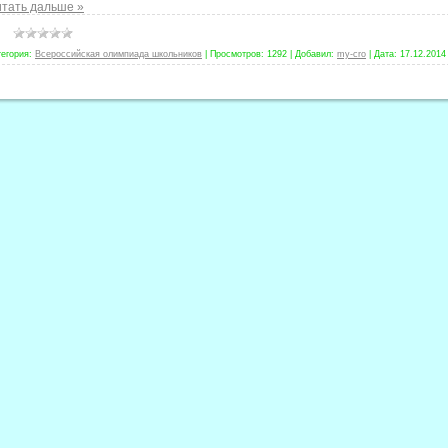
тать дальше »
тегория:
Всероссийская олимпиада школьников
|
Просмотров:
1292
|
Добавил:
my-cro
|
Дата:
17.12.2014