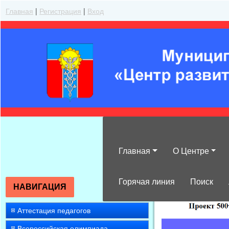
Главная
|
Регистрация
|
Вход
Главная
О Центре
»
2014
»
Декабр
Горячая линия
Поиск
НАВИГАЦИЯ
Аттестация педагогов
Всероссийская олимпиада