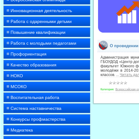
Инновационная деятельность
Работа с одаренными детьми
Повышение квалификации
Работа с молодыми педагогами
О проведении
Профориентация
Администрация муни
ГБОУДОД «Центр допо
Качество образования
факультет Южного ф
молодёжи в 2014-20
классов.
...
Читать да
НОКО
МСОКО
Категория:
Всероссийская о
Воспитательная работа
Система наставничества
Конкурсы профмастерства
Медиатека