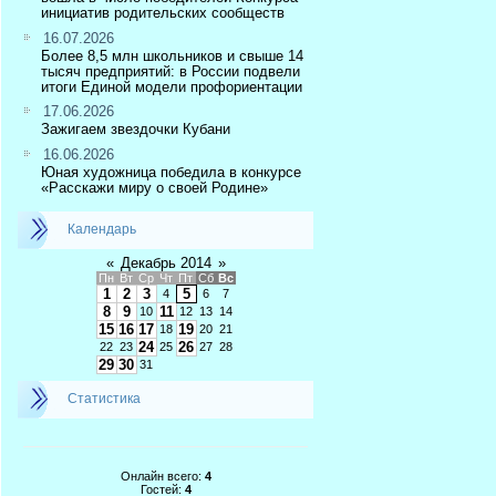
инициатив родительских сообществ
16.07.2026
Более 8,5 млн школьников и свыше 14
тысяч предприятий: в России подвели
итоги Единой модели профориентации
17.06.2026
Зажигаем звездочки Кубани
16.06.2026
Юная художница победила в конкурсе
«Расскажи миру о своей Родине»
Календарь
«
Декабрь 2014
»
Пн
Вт
Ср
Чт
Пт
Сб
Вс
1
2
3
5
4
6
7
8
9
11
10
12
13
14
15
16
17
19
18
20
21
24
26
22
23
25
27
28
29
30
31
Статистика
Онлайн всего:
4
Гостей:
4