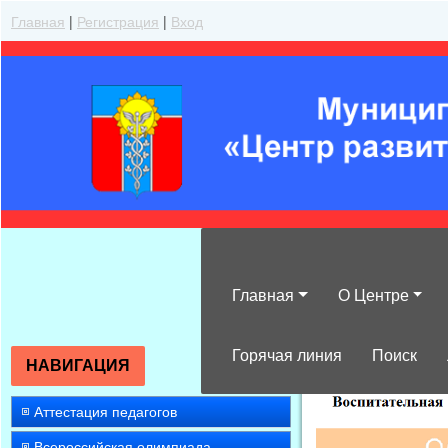
Главная
|
Регистрация
|
Вход
Главная
О Центре
»
2014
»
Декабр
Горячая линия
Поиск
НАВИГАЦИЯ
Аттестация педагогов
Всероссийская олимпиада