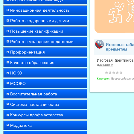
Инновационная деятельность
Работа с одаренными детьми
Повышение квалификации
Работа с молодыми педагогами
Итоговые таб
предметам
Профориентация
Итоговая (рейтинго
Качество образования
дальше »
НОКО
Категория:
Всероссийская о
МСОКО
Воспитательная работа
Система наставничества
Конкурсы профмастерства
Медиатека