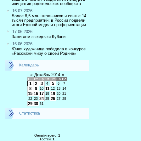
инициатив родительских сообществ
16.07.2026
Более 8,5 млн школьников и свыше 14
тысяч предприятий: в России подвели
итоги Единой модели профориентации
17.06.2026
Зажигаем звездочки Кубани
16.06.2026
Юная художница победила в конкурсе
«Расскажи миру о своей Родине»
Календарь
«
Декабрь 2014
»
Пн
Вт
Ср
Чт
Пт
Сб
Вс
1
2
3
5
4
6
7
8
9
11
10
12
13
14
15
16
17
19
18
20
21
24
26
22
23
25
27
28
29
30
31
Статистика
Онлайн всего:
1
Гостей:
1