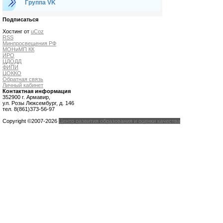
Группа VK
Подписаться
Хостинг от
uCoz
RSS
Минпросвещения РФ
МОНиМП КК
ИРО
ЦДОДД
ФИПИ
ЦОККО
Обратная связь
Личный кабинет
Контактная информация
352900 г. Армавир,
ул. Розы Люксембург, д. 146
тел. 8(861)373-56-97
Copyright ©2007-2026
Центр развития образования и оценки качества