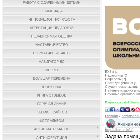
РАБОТА С ОДАРЕННЫМИ ДЕТЬМИ
ОЛИМПИАДА
ИННОВАЦИОННАЯ РАБОТА
АТТЕСТАЦИЯ ПЕДАГОГОВ
НЕЗАВИСИМАЯ ОЦЕНКА
НАСТАВНИЧЕСТВО
НОРМАТИВНЫЕ АКТЫ
НАВИГАТОР ДО
МСОКО
ВУЗы
[3]
Педагогика
[0]
БОЛЬШАЯ ПЕРЕМЕНА
Рефераты
[7]
Софт для ученых
[1]
Студенческая жизнь
ПРОЕКТ 500+
[
Научные издания и п
Научные организации
КНИГА ОТЗЫВОВ
Понравился сайт? Хотите
ГОРЯЧАЯ ЛИНИЯ
КАТАЛОГ САЙТОВ
Главная
»
Каталог са
ФОТОАЛЬБОМ
Анонимное 
АРХИВ МАТЕРИАЛОВ
http://alkokod.info/
Задача помощи
АНТИКОРРУПЦИЯ