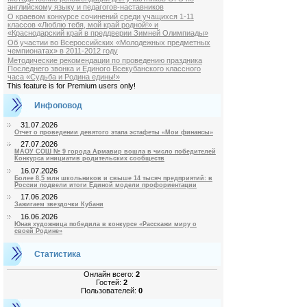
английскому языку и педагогов-наставников
О краевом конкурсе сочинений среди учащихся 1-11
классов «Люблю тебя, мой край родной!» и
«Краснодарский край в преддверии Зимней Олимпиады»
Об участии во Всероссийских «Молодежных предметных
чемпионатах» в 2011-2012 году
Методические рекомендации по проведению праздника
Последнего звонка и Единого Всекубанского классного
часа «Судьба и Родина едины!»
This feature is for Premium users only!
Инфоповод
31.07.2026
Отчет о проведении девятого этапа эстафеты «Мои финансы»
27.07.2026
МАОУ СОШ № 9 города Армавир вошла в число победителей
Конкурса инициатив родительских сообществ
16.07.2026
Более 8,5 млн школьников и свыше 14 тысяч предприятий: в
России подвели итоги Единой модели профориентации
17.06.2026
Зажигаем звездочки Кубани
16.06.2026
Юная художница победила в конкурсе «Расскажи миру о
своей Родине»
Статистика
Онлайн всего:
2
Гостей:
2
Пользователей:
0