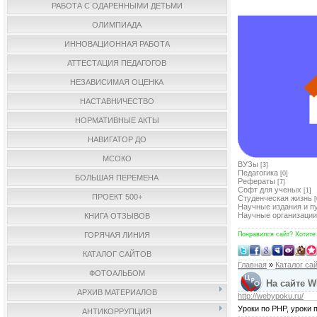
РАБОТА С ОДАРЕННЫМИ ДЕТЬМИ
ОЛИМПИАДА
ИННОВАЦИОННАЯ РАБОТА
АТТЕСТАЦИЯ ПЕДАГОГОВ
НЕЗАВИСИМАЯ ОЦЕНКА
НАСТАВНИЧЕСТВО
НОРМАТИВНЫЕ АКТЫ
НАВИГАТОР ДО
МСОКО
ВУЗы
[3]
Педагогика
[0]
БОЛЬШАЯ ПЕРЕМЕНА
Рефераты
[7]
Софт для ученых
[1]
ПРОЕКТ 500+
Студенческая жизнь
[
Научные издания и п
Научные организации
КНИГА ОТЗЫВОВ
ГОРЯЧАЯ ЛИНИЯ
Понравился сайт? Хотите
КАТАЛОГ САЙТОВ
Главная
»
Каталог са
ФОТОАЛЬБОМ
На сайте 
АРХИВ МАТЕРИАЛОВ
http://webypoku.ru/
Уроки по PHP, уроки 
АНТИКОРРУПЦИЯ