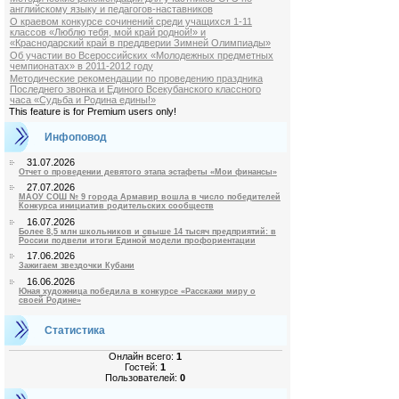
английскому языку и педагогов-наставников
О краевом конкурсе сочинений среди учащихся 1-11
классов «Люблю тебя, мой край родной!» и
«Краснодарский край в преддверии Зимней Олимпиады»
Об участии во Всероссийских «Молодежных предметных
чемпионатах» в 2011-2012 году
Методические рекомендации по проведению праздника
Последнего звонка и Единого Всекубанского классного
часа «Судьба и Родина едины!»
This feature is for Premium users only!
Инфоповод
31.07.2026
Отчет о проведении девятого этапа эстафеты «Мои финансы»
27.07.2026
МАОУ СОШ № 9 города Армавир вошла в число победителей
Конкурса инициатив родительских сообществ
16.07.2026
Более 8,5 млн школьников и свыше 14 тысяч предприятий: в
России подвели итоги Единой модели профориентации
17.06.2026
Зажигаем звездочки Кубани
16.06.2026
Юная художница победила в конкурсе «Расскажи миру о
своей Родине»
Статистика
Онлайн всего:
1
Гостей:
1
Пользователей:
0