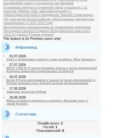
английскому языку и педагогов-наставников
О краевом конкурсе сочинений среди учащихся 1-11
классов «Люблю тебя, мой край родной!» и
«Краснодарский край в преддверии Зимней Олимпиады»
Об участии во Всероссийских «Молодежных предметных
чемпионатах» в 2011-2012 году
Методические рекомендации по проведению праздника
Последнего звонка и Единого Всекубанского классного
часа «Судьба и Родина едины!»
This feature is for Premium users only!
Инфоповод
31.07.2026
Отчет о проведении девятого этапа эстафеты «Мои финансы»
27.07.2026
МАОУ СОШ № 9 города Армавир вошла в число победителей
Конкурса инициатив родительских сообществ
16.07.2026
Более 8,5 млн школьников и свыше 14 тысяч предприятий: в
России подвели итоги Единой модели профориентации
17.06.2026
Зажигаем звездочки Кубани
16.06.2026
Юная художница победила в конкурсе «Расскажи миру о
своей Родине»
Статистика
Онлайн всего:
1
Гостей:
1
Пользователей:
0