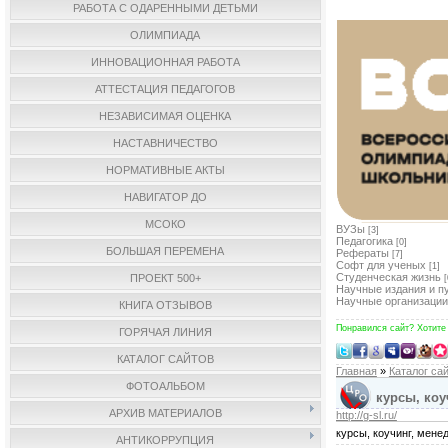
РАБОТА С ОДАРЕННЫМИ ДЕТЬМИ
ОЛИМПИАДА
ИННОВАЦИОННАЯ РАБОТА
АТТЕСТАЦИЯ ПЕДАГОГОВ
НЕЗАВИСИМАЯ ОЦЕНКА
НАСТАВНИЧЕСТВО
НОРМАТИВНЫЕ АКТЫ
НАВИГАТОР ДО
МСОКО
ВУЗы
[3]
Педагогика
[0]
БОЛЬШАЯ ПЕРЕМЕНА
Рефераты
[7]
Софт для ученых
[1]
Студенческая жизнь
ПРОЕКТ 500+
[
Научные издания и п
Научные организации
КНИГА ОТЗЫВОВ
Понравился сайт? Хотите
ГОРЯЧАЯ ЛИНИЯ
КАТАЛОГ САЙТОВ
Главная
»
Каталог са
ФОТОАЛЬБОМ
курсы, коу
АРХИВ МАТЕРИАЛОВ
http://g-sl.ru/
курсы, коучинг, мен
АНТИКОРРУПЦИЯ