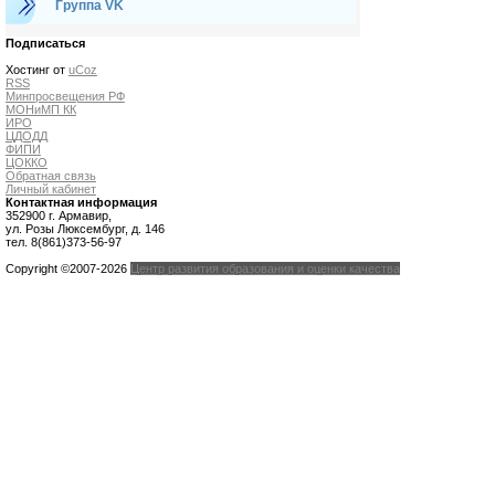
Группа VK
Подписаться
Хостинг от
uCoz
RSS
Минпросвещения РФ
МОНиМП КК
ИРО
ЦДОДД
ФИПИ
ЦОККО
Обратная связь
Личный кабинет
Контактная информация
352900 г. Армавир,
ул. Розы Люксембург, д. 146
тел. 8(861)373-56-97
Copyright ©2007-2026
Центр развития образования и оценки качества