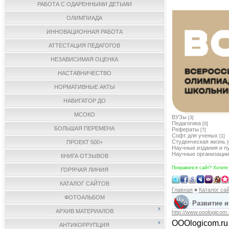
РАБОТА С ОДАРЕННЫМИ ДЕТЬМИ
ОЛИМПИАДА
ИННОВАЦИОННАЯ РАБОТА
АТТЕСТАЦИЯ ПЕДАГОГОВ
НЕЗАВИСИМАЯ ОЦЕНКА
НАСТАВНИЧЕСТВО
НОРМАТИВНЫЕ АКТЫ
НАВИГАТОР ДО
МСОКО
ВУЗы
[3]
Педагогика
[0]
БОЛЬШАЯ ПЕРЕМЕНА
Рефераты
[7]
Софт для ученых
[1]
Студенческая жизнь
ПРОЕКТ 500+
[
Научные издания и п
Научные организации
КНИГА ОТЗЫВОВ
Понравился сайт? Хотите
ГОРЯЧАЯ ЛИНИЯ
КАТАЛОГ САЙТОВ
Главная
»
Каталог са
ФОТОАЛЬБОМ
Развитие и
АРХИВ МАТЕРИАЛОВ
http://www.ooologicom.
OOOlogicom.r
АНТИКОРРУПЦИЯ