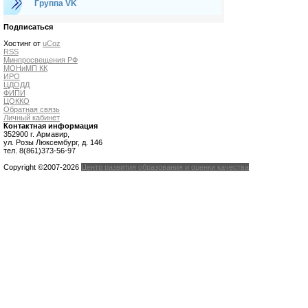
Группа VK
Подписаться
Хостинг от
uCoz
RSS
Минпросвещения РФ
МОНиМП КК
ИРО
ЦДОДД
ФИПИ
ЦОККО
Обратная связь
Личный кабинет
Контактная информация
352900 г. Армавир,
ул. Розы Люксембург, д. 146
тел. 8(861)373-56-97
Copyright ©2007-2026
Центр развития образования и оценки качества