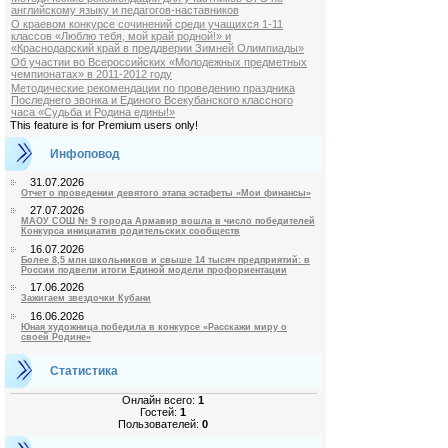
английскому языку и педагогов-наставников
О краевом конкурсе сочинений среди учащихся 1-11
классов «Люблю тебя, мой край родной!» и
«Краснодарский край в преддверии Зимней Олимпиады»
Об участии во Всероссийских «Молодежных предметных
чемпионатах» в 2011-2012 году
Методические рекомендации по проведению праздника
Последнего звонка и Единого Всекубанского классного
часа «Судьба и Родина едины!»
This feature is for Premium users only!
Инфоповод
31.07.2026
Отчет о проведении девятого этапа эстафеты «Мои финансы»
27.07.2026
МАОУ СОШ № 9 города Армавир вошла в число победителей
Конкурса инициатив родительских сообществ
16.07.2026
Более 8,5 млн школьников и свыше 14 тысяч предприятий: в
России подвели итоги Единой модели профориентации
17.06.2026
Зажигаем звездочки Кубани
16.06.2026
Юная художница победила в конкурсе «Расскажи миру о
своей Родине»
Статистика
Онлайн всего:
1
Гостей:
1
Пользователей:
0