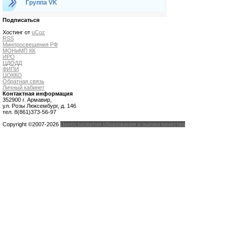
Группа VK
Подписаться
Хостинг от
uCoz
RSS
Минпросвещения РФ
МОНиМП КК
ИРО
ЦДОДД
ФИПИ
ЦОККО
Обратная связь
Личный кабинет
Контактная информация
352900 г. Армавир,
ул. Розы Люксембург, д. 146
тел. 8(861)373-56-97
Copyright ©2007-2026
Центр развития образования и оценки качества