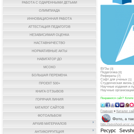
РАБОТА С ОДАРЕННЫМИ ДЕТЬМИ
ОЛИМПИАДА
ИННОВАЦИОННАЯ РАБОТА
АТТЕСТАЦИЯ ПЕДАГОГОВ
НЕЗАВИСИМАЯ ОЦЕНКА
НАСТАВНИЧЕСТВО
НОРМАТИВНЫЕ АКТЫ
НАВИГАТОР ДО
МСОКО
ВУЗы
[3]
Педагогика
[0]
БОЛЬШАЯ ПЕРЕМЕНА
Рефераты
[7]
Софт для ученых
[1]
Студенческая жизнь
ПРОЕКТ 500+
[
Научные издания и п
Научные организации
КНИГА ОТЗЫВОВ
Понравился сайт? Хотите
ГОРЯЧАЯ ЛИНИЯ
КАТАЛОГ САЙТОВ
Главная
»
Каталог са
ФОТОАЛЬБОМ
Фото, а та
АРХИВ МАТЕРИАЛОВ
http://sevshool.ucoz.ru
Ресурс Sevs
АНТИКОРРУПЦИЯ