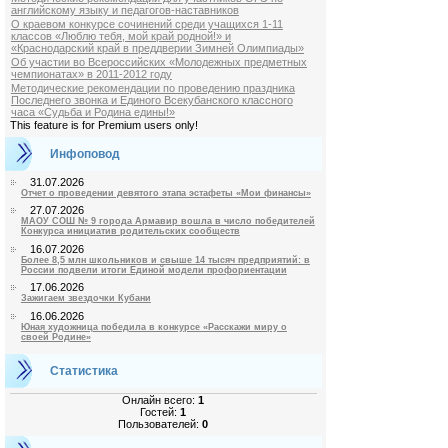
английскому языку и педагогов-наставников
О краевом конкурсе сочинений среди учащихся 1-11
классов «Люблю тебя, мой край родной!» и
«Краснодарский край в преддверии Зимней Олимпиады»
Об участии во Всероссийских «Молодежных предметных
чемпионатах» в 2011-2012 году
Методические рекомендации по проведению праздника
Последнего звонка и Единого Всекубанского классного
часа «Судьба и Родина едины!»
This feature is for Premium users only!
Инфоповод
31.07.2026
Отчет о проведении девятого этапа эстафеты «Мои финансы»
27.07.2026
МАОУ СОШ № 9 города Армавир вошла в число победителей
Конкурса инициатив родительских сообществ
16.07.2026
Более 8,5 млн школьников и свыше 14 тысяч предприятий: в
России подвели итоги Единой модели профориентации
17.06.2026
Зажигаем звездочки Кубани
16.06.2026
Юная художница победила в конкурсе «Расскажи миру о
своей Родине»
Статистика
Онлайн всего:
1
Гостей:
1
Пользователей:
0