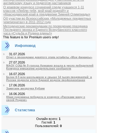
английскому языку и педагогов-наставников
О краевом конкурсе сочинений среди учащихся 1-11
классов «Люблю тебя, мой край родной!» и
«Краснодарский край в преддверии Зимней Олимпиады»
Об участии во Всероссийских «Молодежных предметных
чемпионатах» в 2011-2012 году
Методические рекомендации по проведению праздника
Последнего звонка и Единого Всекубанского классного
часа «Судьба и Родина едины!»
This feature is for Premium users only!
Инфоповод
31.07.2026
Отчет о проведении девятого этапа эстафеты «Мои финансы»
27.07.2026
МАОУ СОШ № 9 города Армавир вошла в число победителей
Конкурса инициатив родительских сообществ
16.07.2026
Более 8,5 млн школьников и свыше 14 тысяч предприятий: в
России подвели итоги Единой модели профориентации
17.06.2026
Зажигаем звездочки Кубани
16.06.2026
Юная художница победила в конкурсе «Расскажи миру о
своей Родине»
Статистика
Онлайн всего:
1
Гостей:
1
Пользователей:
0