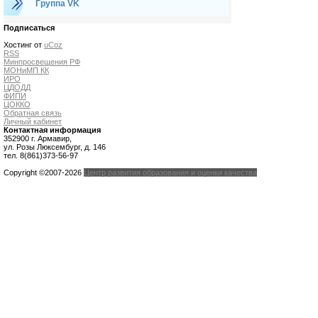
Группа VK
Подписаться
Хостинг от
uCoz
RSS
Минпросвещения РФ
МОНиМП КК
ИРО
ЦДОДД
ФИПИ
ЦОККО
Обратная связь
Личный кабинет
Контактная информация
352900 г. Армавир,
ул. Розы Люксембург, д. 146
тел. 8(861)373-56-97
Copyright ©2007-2026
Центр развития образования и оценки качества