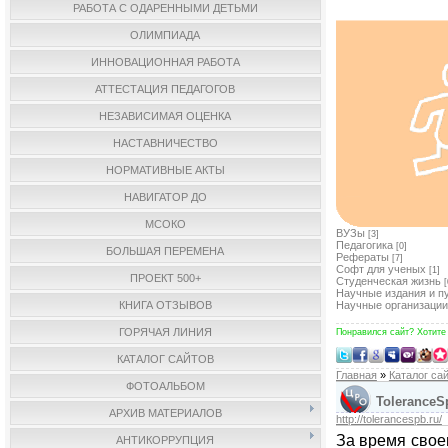
РАБОТА С ОДАРЕННЫМИ ДЕТЬМИ
ОЛИМПИАДА
ИННОВАЦИОННАЯ РАБОТА
АТТЕСТАЦИЯ ПЕДАГОГОВ
НЕЗАВИСИМАЯ ОЦЕНКА
НАСТАВНИЧЕСТВО
НОРМАТИВНЫЕ АКТЫ
НАВИГАТОР ДО
МСОКО
ВУЗы
[3]
Педагогика
[0]
БОЛЬШАЯ ПЕРЕМЕНА
Рефераты
[7]
Софт для ученых
[1]
ПРОЕКТ 500+
Студенческая жизнь
[
Научные издания и п
КНИГА ОТЗЫВОВ
Научные организации
ГОРЯЧАЯ ЛИНИЯ
Понравился сайт? Хотите
КАТАЛОГ САЙТОВ
Главная
»
Каталог са
ФОТОАЛЬБОМ
ToleranceS
АРХИВ МАТЕРИАЛОВ
http://tolerancespb.ru/
За время свое
АНТИКОРРУПЦИЯ