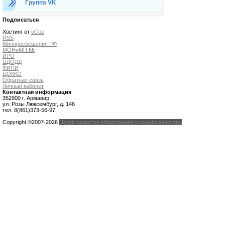
Группа VK
Подписаться
Хостинг от
uCoz
RSS
Минпросвещения РФ
МОНиМП КК
ИРО
ЦДОДД
ФИПИ
ЦОККО
Обратная связь
Личный кабинет
Контактная информация
352900 г. Армавир,
ул. Розы Люксембург, д. 146
тел. 8(861)373-56-97
Copyright ©2007-2026
Центр развития образования и оценки качества