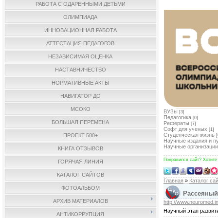
РАБОТА С ОДАРЕННЫМИ ДЕТЬМИ
ОЛИМПИАДА
ИННОВАЦИОННАЯ РАБОТА
АТТЕСТАЦИЯ ПЕДАГОГОВ
НЕЗАВИСИМАЯ ОЦЕНКА
НАСТАВНИЧЕСТВО
НОРМАТИВНЫЕ АКТЫ
НАВИГАТОР ДО
МСОКО
ВУЗы
[3]
Педагогика
[0]
БОЛЬШАЯ ПЕРЕМЕНА
Рефераты
[7]
Софт для ученых
[1]
Студенческая жизнь
ПРОЕКТ 500+
[
Научные издания и п
Научные организации
КНИГА ОТЗЫВОВ
Понравился сайт? Хотите
ГОРЯЧАЯ ЛИНИЯ
КАТАЛОГ САЙТОВ
Главная
»
Каталог са
ФОТОАЛЬБОМ
Рассеяный 
АРХИВ МАТЕРИАЛОВ
http://www.neuromed.in
Научный этап развит
АНТИКОРРУПЦИЯ