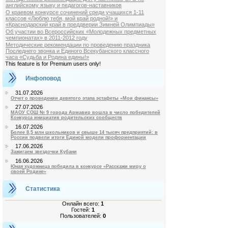
английскому языку и педагогов-наставников
О краевом конкурсе сочинений среди учащихся 1-11
классов «Люблю тебя, мой край родной!» и
«Краснодарский край в преддверии Зимней Олимпиады»
Об участии во Всероссийских «Молодежных предметных
чемпионатах» в 2011-2012 году
Методические рекомендации по проведению праздника
Последнего звонка и Единого Всекубанского классного
часа «Судьба и Родина едины!»
This feature is for Premium users only!
Инфоповод
31.07.2026
Отчет о проведении девятого этапа эстафеты «Мои финансы»
27.07.2026
МАОУ СОШ № 9 города Армавир вошла в число победителей
Конкурса инициатив родительских сообществ
16.07.2026
Более 8,5 млн школьников и свыше 14 тысяч предприятий: в
России подвели итоги Единой модели профориентации
17.06.2026
Зажигаем звездочки Кубани
16.06.2026
Юная художница победила в конкурсе «Расскажи миру о
своей Родине»
Статистика
Онлайн всего:
1
Гостей:
1
Пользователей:
0