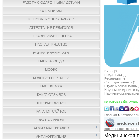
РАБОТА С ОДАРЕННЫМИ ДЕТЬМИ
ОЛИМПИАДА
ИННОВАЦИОННАЯ РАБОТА
АТТЕСТАЦИЯ ПЕДАГОГОВ
НЕЗАВИСИМАЯ ОЦЕНКА
НАСТАВНИЧЕСТВО
НОРМАТИВНЫЕ АКТЫ
НАВИГАТОР ДО
МСОКО
ВУЗы
[3]
Педагогика
[0]
БОЛЬШАЯ ПЕРЕМЕНА
Рефераты
[7]
Софт для ученых
[1]
Студенческая жизнь
ПРОЕКТ 500+
[
Научные издания и п
Научные организации
КНИГА ОТЗЫВОВ
Понравился сайт? Хотите
ГОРЯЧАЯ ЛИНИЯ
КАТАЛОГ САЙТОВ
Главная
»
Каталог са
ФОТОАЛЬБОМ
meddex-m 
АРХИВ МАТЕРИАЛОВ
http://meddex-m.narod.
Медицинская п
АНТИКОРРУПЦИЯ