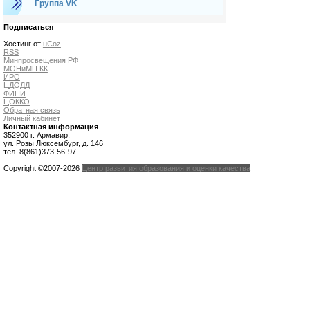
Группа VK
Подписаться
Хостинг от
uCoz
RSS
Минпросвещения РФ
МОНиМП КК
ИРО
ЦДОДД
ФИПИ
ЦОККО
Обратная связь
Личный кабинет
Контактная информация
352900 г. Армавир,
ул. Розы Люксембург, д. 146
тел. 8(861)373-56-97
Copyright ©2007-2026
Центр развития образования и оценки качества