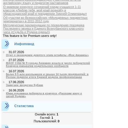
английскому языку и педагогов-наставников
О краевом конкурсе сочинений среди учащихся 1-11
классов «Люблю тебя, мой край родной!» и
«Краснодарский край в преддверии Зимней Олимпиады»
Об участии во Всероссийских «Молодежных предметных
чемпионатах» в 2011-2012 году
Методические рекомендации по проведению праздника
Последнего звонка и Единого Всекубанского классного
часа «Судьба и Родина едины!»
This feature is for Premium users only!
Инфоповод
31.07.2026
Отчет о проведении девятого этапа эстафеты «Мои финансы»
27.07.2026
МАОУ СОШ № 9 города Армавир вошла в число победителей
Конкурса инициатив родительских сообществ
16.07.2026
Более 8,5 млн школьников и свыше 14 тысяч предприятий: в
России подвели итоги Единой модели профориентации
17.06.2026
Зажигаем звездочки Кубани
16.06.2026
Юная художница победила в конкурсе «Расскажи миру о
своей Родине»
Статистика
Онлайн всего:
1
Гостей:
1
Пользователей:
0