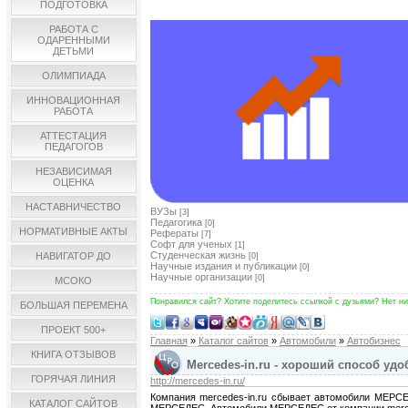
ПОДГОТОВКА
РАБОТА С
ОДАРЕННЫМИ
ДЕТЬМИ
ОЛИМПИАДА
ИННОВАЦИОННАЯ
РАБОТА
АТТЕСТАЦИЯ
ПЕДАГОГОВ
НЕЗАВИСИМАЯ
ОЦЕНКА
НАСТАВНИЧЕСТВО
ВУЗы
[3]
Педагогика
[0]
НОРМАТИВНЫЕ АКТЫ
Рефераты
[7]
Софт для ученых
[1]
Студенческая жизнь
НАВИГАТОР ДО
[0]
Научные издания и публикации
[0]
Научные организации
[0]
МСОКО
Понравился сайт? Хотите поделитесь ссылкой с дузьями? Нет ни
БОЛЬШАЯ ПЕРЕМЕНА
ПРОЕКТ 500+
Главная
»
Каталог сайтов
»
Автомобили
»
Автобизнес
КНИГА ОТЗЫВОВ
Mercedes-in.ru - хороший способ у
ГОРЯЧАЯ ЛИНИЯ
http://mercedes-in.ru/
Компания mercedes-in.ru сбывает автомобили МЕРСЕ
КАТАЛОГ САЙТОВ