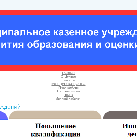
Главная
О Центре
Новости
Методическая работа
План работы
Горячая линия
Поиск
Личный кабинет
еждений