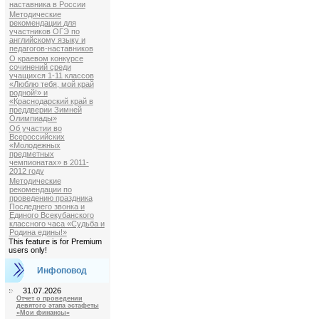
наставника в России
Методические
рекомендации для
участников ОГЭ по
английскому языку и
педагогов-наставников
О краевом конкурсе
сочинений среди
учащихся 1-11 классов
«Люблю тебя, мой край
родной!» и
«Краснодарский край в
преддверии Зимней
Олимпиады»
Об участии во
Всероссийских
«Молодежных
предметных
чемпионатах» в 2011-
2012 году
Методические
рекомендации по
проведению праздника
Последнего звонка и
Единого Всекубанского
классного часа «Судьба и
Родина едины!»
This feature is for Premium
users only!
Инфоповод
31.07.2026
Отчет о проведении
девятого этапа эстафеты
«Мои финансы»