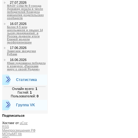
27.07.2026
МАОУ СОШ № 9 города
Армавир вошла в число
победителей Конкурса
инициатив родительских
сообществ
16.07.2026
Более 8,5 млн
школьников и свыше 14
тысяч предприятий: в
России подвели итоги
Единой модели
профориентации
17.06.2026
Зажигаем звездочки
Кубани
16.06.2026
Юная художница победила
в конкурсе «Расскажи
миру о своей Родине»
Статистика
Онлайн всего:
1
Гостей:
1
Пользователей:
0
Группа VK
Подписаться
Хостинг от
uCoz
RSS
Минпросвещения РФ
МОНиМП КК
ИРО