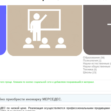
Образование
[56]
Психология
[1]
Науки естественные
[
Науки общественные
Техника
[0]
Школы
[15]
чего проще. Кликаем по кнопке социальной сети и добавляем понравившийся материал.
добно приобрести иномарку МЕРСЕДЕС.
ДЕС по низкой цене. Реализация осуществляется профессиональными продавцами на