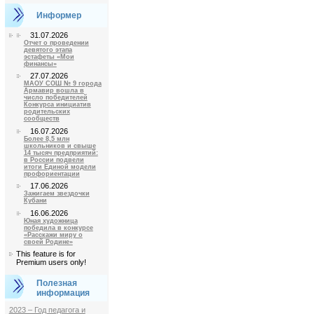
Информер
31.07.2026
Отчет о проведении
девятого этапа
эстафеты «Мои
финансы»
27.07.2026
МАОУ СОШ № 9 города
Армавир вошла в
число победителей
Конкурса инициатив
родительских
сообществ
16.07.2026
Более 8,5 млн
школьников и свыше
14 тысяч предприятий:
в России подвели
итоги Единой модели
профориентации
17.06.2026
Зажигаем звездочки
Кубани
16.06.2026
Юная художница
победила в конкурсе
«Расскажи миру о
своей Родине»
This feature is for
Premium users only!
Полезная
информация
2023 – Год педагога и