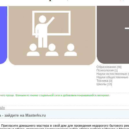
Образование
[56]
Психология
[1]
Науки естественные
[
Науки общественные
Техника
[0]
Школы
[15]
чего проще. Кликаем по кнопке социальной сети и добавляем понравившийся материал.
айн
 зайдите на Masterkv.ru
. Пригласите домашнего мастера в свой дом для проведения недорогого бытового ре