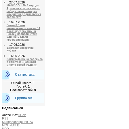
27.07.2026
МАОУ СОШ № 9 города
Армавир вошла в число
победителей Конкурса
инициатив родительских
сообществ
16.07.2026
Более 8,5 млн
школьников и свыше 14
тысяч предприятий: в
России подвели итоги
Единой модели
профориентации
17.06.2026
Зажигаем звездочки
Кубани
16.06.2026
Юная художница победила
в конкурсе «Расскажи
миру о своей Родине»
Статистика
Онлайн всего:
1
Гостей:
1
Пользователей:
0
Группа VK
Подписаться
Хостинг от
uCoz
RSS
Минпросвещения РФ
МОНиМП КК
ИРО