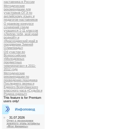
наставника в России
Методические
рекомендации для
участников ОГЭ по
английскому языку и
педагогов-наставников
О краевом конкурсе
сочинений среди
учащихся 1-11 классов
«Люблю тебя, мой край
родной!» и
«Краснодарский край в
преддверии Зимней
Олимпиады»
Об участии во
Всероссийских
«Молодежных
предметных
чемпионатах» в 2011-
2012 году
Методические
рекомендации по
проведению праздника
Последнего звонка и
Единого Всекубанского
классного часа «Судьба и
Родина едины!»
This feature is for Premium
users only!
Инфоповод
31.07.2026
Отчет о проведении
девятого этапа эстафеты
«Мои финансы»