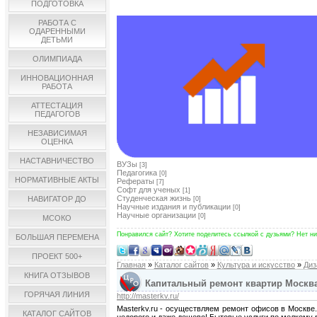
ПОДГОТОВКА
РАБОТА С
ОДАРЕННЫМИ
ДЕТЬМИ
ОЛИМПИАДА
ИННОВАЦИОННАЯ
РАБОТА
АТТЕСТАЦИЯ
ПЕДАГОГОВ
НЕЗАВИСИМАЯ
ОЦЕНКА
НАСТАВНИЧЕСТВО
ВУЗы
[3]
Педагогика
[0]
НОРМАТИВНЫЕ АКТЫ
Рефераты
[7]
Софт для ученых
[1]
Студенческая жизнь
НАВИГАТОР ДО
[0]
Научные издания и публикации
[0]
Научные организации
[0]
МСОКО
Понравился сайт? Хотите поделитесь ссылкой с дузьями? Нет ни
БОЛЬШАЯ ПЕРЕМЕНА
ПРОЕКТ 500+
Главная
»
Каталог сайтов
»
Культура и искусство
»
Диз
КНИГА ОТЗЫВОВ
Капитальный ремонт квартир Москва -
ГОРЯЧАЯ ЛИНИЯ
http://masterkv.ru/
Masterkv.ru - осуществляем ремонт офисов в Москве
КАТАЛОГ САЙТОВ