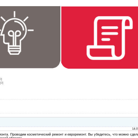
0]
[0]
14.0
монта. Проводим косметический ремонт и евроремонт. Вы убедитесь, что можно сдел