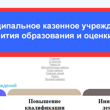
Главная
О Центре
Новости
Методическая работа
План работы
Горячая линия
Поиск
Личный кабинет
еждений