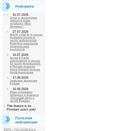
Информер
31.07.2026
Отчет о проведении
девятого этапа
эстафеты «Мои
финансы»
27.07.2026
МАОУ СОШ № 9 города
Армавир вошла в
число победителей
Конкурса инициатив
родительских
сообществ
16.07.2026
Более 8,5 млн
школьников и свыше
14 тысяч предприятий:
в России подвели
итоги Единой модели
профориентации
17.06.2026
Зажигаем звездочки
Кубани
16.06.2026
Юная художница
победила в конкурсе
«Расскажи миру о
своей Родине»
This feature is for
Premium users only!
Полезная
информация
2023 – Год педагога и