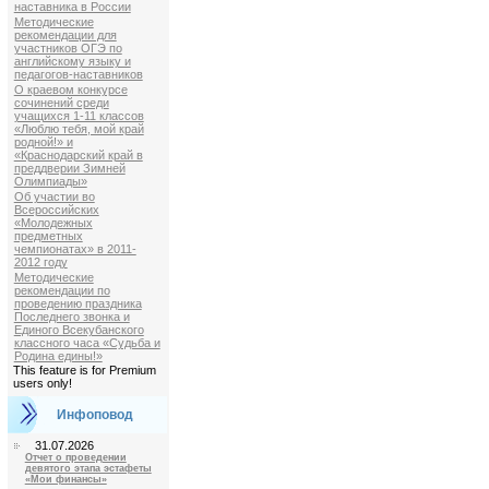
наставника в России
Методические
рекомендации для
участников ОГЭ по
английскому языку и
педагогов-наставников
О краевом конкурсе
сочинений среди
учащихся 1-11 классов
«Люблю тебя, мой край
родной!» и
«Краснодарский край в
преддверии Зимней
Олимпиады»
Об участии во
Всероссийских
«Молодежных
предметных
чемпионатах» в 2011-
2012 году
Методические
рекомендации по
проведению праздника
Последнего звонка и
Единого Всекубанского
классного часа «Судьба и
Родина едины!»
This feature is for Premium
users only!
Инфоповод
31.07.2026
Отчет о проведении
девятого этапа эстафеты
«Мои финансы»