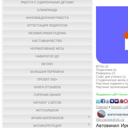
РАБОТА С ОДАРЕННЫМИ ДЕТЬМИ
ОЛИМПИАДА
ИННОВАЦИОННАЯ РАБОТА
АТТЕСТАЦИЯ ПЕДАГОГОВ
НЕЗАВИСИМАЯ ОЦЕНКА
НАСТАВНИЧЕСТВО
НОРМАТИВНЫЕ АКТЫ
НАВИГАТОР ДО
МСОКО
ВУЗы
[3]
Педагогика
[0]
БОЛЬШАЯ ПЕРЕМЕНА
Рефераты
[7]
Софт для ученых
[1]
ПРОЕКТ 500+
Студенческая жизнь
[
Научные издания и п
Научные организации
КНИГА ОТЗЫВОВ
ГОРЯЧАЯ ЛИНИЯ
Понравился сайт? Хотите
КАТАЛОГ САЙТОВ
Главная
»
Каталог са
ФОТОАЛЬБОМ
изготовлен
АРХИВ МАТЕРИАЛОВ
http://avtograf-irk.ru/
Автовинил Ирк
АНТИКОРРУПЦИЯ