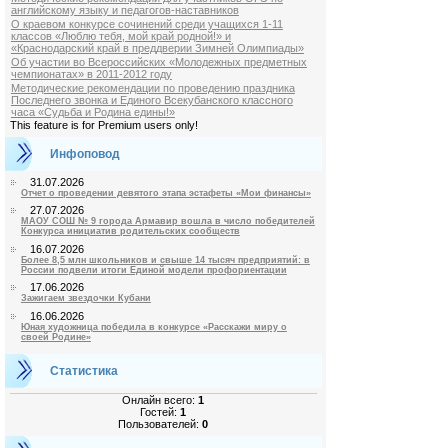
английскому языку и педагогов-наставников
О краевом конкурсе сочинений среди учащихся 1-11
классов «Люблю тебя, мой край родной!» и
«Краснодарский край в преддверии Зимней Олимпиады»
Об участии во Всероссийских «Молодежных предметных
чемпионатах» в 2011-2012 году
Методические рекомендации по проведению праздника
Последнего звонка и Единого Всекубанского классного
часа «Судьба и Родина едины!»
This feature is for Premium users only!
Инфоповод
31.07.2026
Отчет о проведении девятого этапа эстафеты «Мои финансы»
27.07.2026
МАОУ СОШ № 9 города Армавир вошла в число победителей
Конкурса инициатив родительских сообществ
16.07.2026
Более 8,5 млн школьников и свыше 14 тысяч предприятий: в
России подвели итоги Единой модели профориентации
17.06.2026
Зажигаем звездочки Кубани
16.06.2026
Юная художница победила в конкурсе «Расскажи миру о
своей Родине»
Статистика
Онлайн всего:
1
Гостей:
1
Пользователей:
0