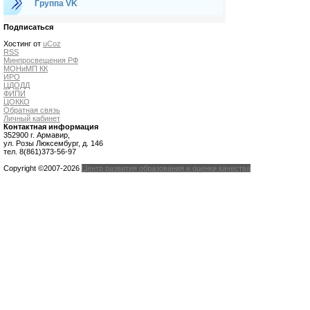
Группа VK
Подписаться
Хостинг от
uCoz
RSS
Минпросвещения РФ
МОНиМП КК
ИРО
ЦДОДД
ФИПИ
ЦОККО
Обратная связь
Личный кабинет
Контактная информация
352900 г. Армавир,
ул. Розы Люксембург, д. 146
тел. 8(861)373-56-97
Copyright ©2007-2026
Центр развития образования и оценки качества