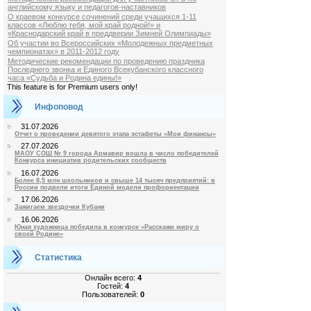
английскому языку и педагогов-наставников
О краевом конкурсе сочинений среди учащихся 1-11
классов «Люблю тебя, мой край родной!» и
«Краснодарский край в преддверии Зимней Олимпиады»
Об участии во Всероссийских «Молодежных предметных
чемпионатах» в 2011-2012 году
Методические рекомендации по проведению праздника
Последнего звонка и Единого Всекубанского классного
часа «Судьба и Родина едины!»
This feature is for Premium users only!
Инфоповод
31.07.2026
Отчет о проведении девятого этапа эстафеты «Мои финансы»
27.07.2026
МАОУ СОШ № 9 города Армавир вошла в число победителей
Конкурса инициатив родительских сообществ
16.07.2026
Более 8,5 млн школьников и свыше 14 тысяч предприятий: в
России подвели итоги Единой модели профориентации
17.06.2026
Зажигаем звездочки Кубани
16.06.2026
Юная художница победила в конкурсе «Расскажи миру о
своей Родине»
Статистика
Онлайн всего:
4
Гостей:
4
Пользователей:
0