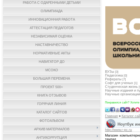
РАБОТА С ОДАРЕННЫМИ ДЕТЬМИ
ОЛИМПИАДА
ИННОВАЦИОННАЯ РАБОТА
АТТЕСТАЦИЯ ПЕДАГОГОВ
НЕЗАВИСИМАЯ ОЦЕНКА
НАСТАВНИЧЕСТВО
НОРМАТИВНЫЕ АКТЫ
НАВИГАТОР ДО
МСОКО
ВУЗы
[3]
Педагогика
[0]
БОЛЬШАЯ ПЕРЕМЕНА
Рефераты
[7]
Софт для ученых
[1]
Студенческая жизнь
ПРОЕКТ 500+
[
Научные издания и п
Научные организации
КНИГА ОТЗЫВОВ
Понравился сайт? Хотите
ГОРЯЧАЯ ЛИНИЯ
КАТАЛОГ САЙТОВ
Главная
»
Каталог са
ФОТОАЛЬБОМ
Ноутбук ин
АРХИВ МАТЕРИАЛОВ
http://www.r-pc.ru
Магазин компьютерно
АНТИКОРРУПЦИЯ
тачпад.