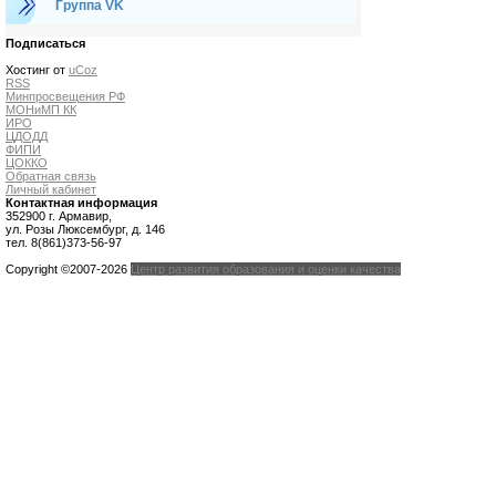
Группа VK
Подписаться
Хостинг от
uCoz
RSS
Минпросвещения РФ
МОНиМП КК
ИРО
ЦДОДД
ФИПИ
ЦОККО
Обратная связь
Личный кабинет
Контактная информация
352900 г. Армавир,
ул. Розы Люксембург, д. 146
тел. 8(861)373-56-97
Copyright ©2007-2026
Центр развития образования и оценки качества