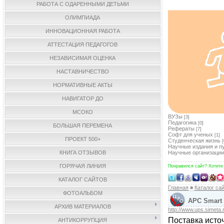
РАБОТА С ОДАРЕННЫМИ ДЕТЬМИ
ОЛИМПИАДА
ИННОВАЦИОННАЯ РАБОТА
АТТЕСТАЦИЯ ПЕДАГОГОВ
НЕЗАВИСИМАЯ ОЦЕНКА
НАСТАВНИЧЕСТВО
НОРМАТИВНЫЕ АКТЫ
НАВИГАТОР ДО
МСОКО
ВУЗы
[3]
Педагогика
[0]
БОЛЬШАЯ ПЕРЕМЕНА
Рефераты
[7]
Софт для ученых
[1]
ПРОЕКТ 500+
Студенческая жизнь
[
Научные издания и п
КНИГА ОТЗЫВОВ
Научные организации
ГОРЯЧАЯ ЛИНИЯ
Понравился сайт? Хотите
КАТАЛОГ САЙТОВ
Главная
»
Каталог са
ФОТОАЛЬБОМ
APC Smart 
АРХИВ МАТЕРИАЛОВ
http://www.ups.simeta.
Поставка исто
АНТИКОРРУПЦИЯ