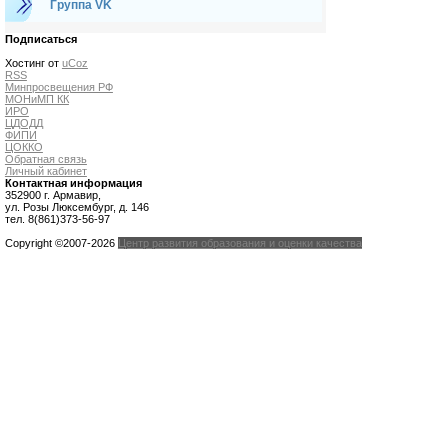
Группа VK
Подписаться
Хостинг от
uCoz
RSS
Минпросвещения РФ
МОНиМП КК
ИРО
ЦДОДД
ФИПИ
ЦОККО
Обратная связь
Личный кабинет
Контактная информация
352900 г. Армавир,
ул. Розы Люксембург, д. 146
тел. 8(861)373-56-97
Copyright ©2007-2026
Центр развития образования и оценки качества