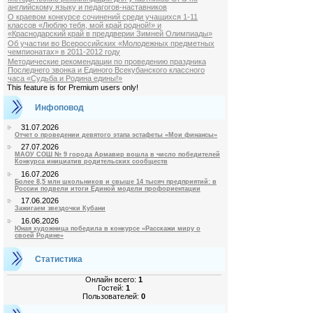
английскому языку и педагогов-наставников
О краевом конкурсе сочинений среди учащихся 1-11
классов «Люблю тебя, мой край родной!» и
«Краснодарский край в преддверии Зимней Олимпиады»
Об участии во Всероссийских «Молодежных предметных
чемпионатах» в 2011-2012 году
Методические рекомендации по проведению праздника
Последнего звонка и Единого Всекубанского классного
часа «Судьба и Родина едины!»
This feature is for Premium users only!
Инфоповод
31.07.2026
Отчет о проведении девятого этапа эстафеты «Мои финансы»
27.07.2026
МАОУ СОШ № 9 города Армавир вошла в число победителей
Конкурса инициатив родительских сообществ
16.07.2026
Более 8,5 млн школьников и свыше 14 тысяч предприятий: в
России подвели итоги Единой модели профориентации
17.06.2026
Зажигаем звездочки Кубани
16.06.2026
Юная художница победила в конкурсе «Расскажи миру о
своей Родине»
Статистика
Онлайн всего:
1
Гостей:
1
Пользователей:
0