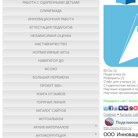
РАБОТА С ОДАРЕННЫМИ ДЕТЬМИ
ОЛИМПИАДА
ИННОВАЦИОННАЯ РАБОТА
АТТЕСТАЦИЯ ПЕДАГОГОВ
НЕЗАВИСИМАЯ ОЦЕНКА
НАСТАВНИЧЕСТВО
НОРМАТИВНЫЕ АКТЫ
НАВИГАТОР ДО
МСОКО
ВУЗы
[3]
Педагогика
[0]
БОЛЬШАЯ ПЕРЕМЕНА
Рефераты
[7]
Софт для ученых
[1]
Студенческая жизнь
ПРОЕКТ 500+
[
Научные издания и п
Научные организации
КНИГА ОТЗЫВОВ
Понравился сайт? Хотите
ГОРЯЧАЯ ЛИНИЯ
КАТАЛОГ САЙТОВ
Главная
»
Каталог са
ФОТОАЛЬБОМ
Подключени
АРХИВ МАТЕРИАЛОВ
http://www.innor.ru/
ООО Инноваци
АНТИКОРРУПЦИЯ