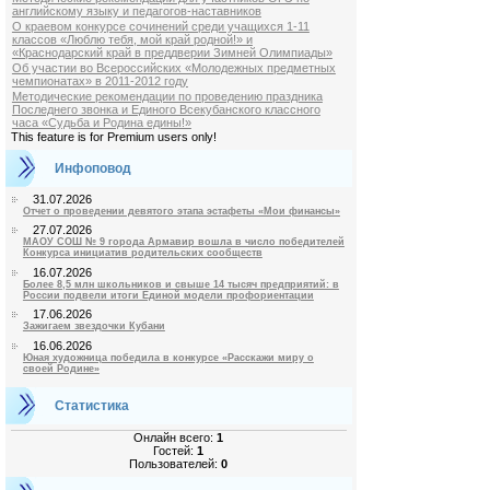
английскому языку и педагогов-наставников
О краевом конкурсе сочинений среди учащихся 1-11
классов «Люблю тебя, мой край родной!» и
«Краснодарский край в преддверии Зимней Олимпиады»
Об участии во Всероссийских «Молодежных предметных
чемпионатах» в 2011-2012 году
Методические рекомендации по проведению праздника
Последнего звонка и Единого Всекубанского классного
часа «Судьба и Родина едины!»
This feature is for Premium users only!
Инфоповод
31.07.2026
Отчет о проведении девятого этапа эстафеты «Мои финансы»
27.07.2026
МАОУ СОШ № 9 города Армавир вошла в число победителей
Конкурса инициатив родительских сообществ
16.07.2026
Более 8,5 млн школьников и свыше 14 тысяч предприятий: в
России подвели итоги Единой модели профориентации
17.06.2026
Зажигаем звездочки Кубани
16.06.2026
Юная художница победила в конкурсе «Расскажи миру о
своей Родине»
Статистика
Онлайн всего:
1
Гостей:
1
Пользователей:
0