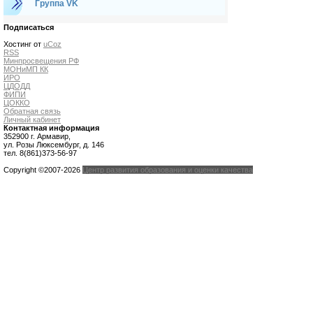
Группа VK
Подписаться
Хостинг от
uCoz
RSS
Минпросвещения РФ
МОНиМП КК
ИРО
ЦДОДД
ФИПИ
ЦОККО
Обратная связь
Личный кабинет
Контактная информация
352900 г. Армавир,
ул. Розы Люксембург, д. 146
тел. 8(861)373-56-97
Copyright ©2007-2026
Центр развития образования и оценки качества