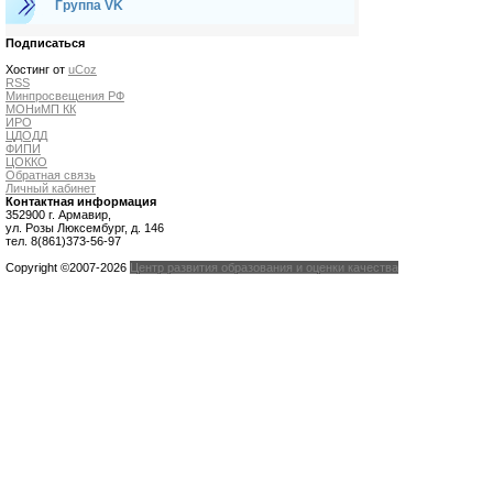
Группа VK
Подписаться
Хостинг от
uCoz
RSS
Минпросвещения РФ
МОНиМП КК
ИРО
ЦДОДД
ФИПИ
ЦОККО
Обратная связь
Личный кабинет
Контактная информация
352900 г. Армавир,
ул. Розы Люксембург, д. 146
тел. 8(861)373-56-97
Copyright ©2007-2026
Центр развития образования и оценки качества