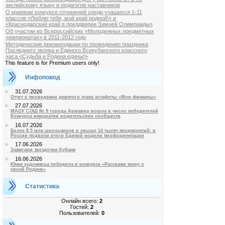
английскому языку и педагогов-наставников
О краевом конкурсе сочинений среди учащихся 1-11
классов «Люблю тебя, мой край родной!» и
«Краснодарский край в преддверии Зимней Олимпиады»
Об участии во Всероссийских «Молодежных предметных
чемпионатах» в 2011-2012 году
Методические рекомендации по проведению праздника
Последнего звонка и Единого Всекубанского классного
часа «Судьба и Родина едины!»
This feature is for Premium users only!
Инфоповод
31.07.2026
Отчет о проведении девятого этапа эстафеты «Мои финансы»
27.07.2026
МАОУ СОШ № 9 города Армавир вошла в число победителей
Конкурса инициатив родительских сообществ
16.07.2026
Более 8,5 млн школьников и свыше 14 тысяч предприятий: в
России подвели итоги Единой модели профориентации
17.06.2026
Зажигаем звездочки Кубани
16.06.2026
Юная художница победила в конкурсе «Расскажи миру о
своей Родине»
Статистика
Онлайн всего:
2
Гостей:
2
Пользователей:
0