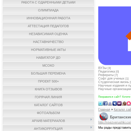
РАБОТА С ОДАРЕННЫМИ ДЕТЬМИ
ОЛИМПИАДА
ИННОВАЦИОННАЯ РАБОТА
АТТЕСТАЦИЯ ПЕДАГОГОВ
НЕЗАВИСИМАЯ ОЦЕНКА
НАСТАВНИЧЕСТВО
НОРМАТИВНЫЕ АКТЫ
НАВИГАТОР ДО
МСОКО
ВУЗы
[3]
Педагогика
[0]
БОЛЬШАЯ ПЕРЕМЕНА
Рефераты
[7]
Софт для ученых
[1]
ПРОЕКТ 500+
Студенческая жизнь
[
Научные издания и п
Научные организации
КНИГА ОТЗЫВОВ
ГОРЯЧАЯ ЛИНИЯ
Понравился сайт? Хотите
КАТАЛОГ САЙТОВ
Главная
»
Каталог са
ФОТОАЛЬБОМ
Британские
АРХИВ МАТЕРИАЛОВ
http://vsezverushki.co
Мы рады представить
АНТИКОРРУПЦИЯ