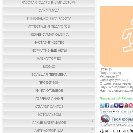
РАБОТА С ОДАРЕННЫМИ ДЕТЬМИ
ОЛИМПИАДА
ИННОВАЦИОННАЯ РАБОТА
АТТЕСТАЦИЯ ПЕДАГОГОВ
НЕЗАВИСИМАЯ ОЦЕНКА
НАСТАВНИЧЕСТВО
НОРМАТИВНЫЕ АКТЫ
НАВИГАТОР ДО
МСОКО
ВУЗы
[3]
Педагогика
[0]
БОЛЬШАЯ ПЕРЕМЕНА
Рефераты
[7]
Софт для ученых
[1]
ПРОЕКТ 500+
Студенческая жизнь
[
Научные издания и п
КНИГА ОТЗЫВОВ
Научные организации
ГОРЯЧАЯ ЛИНИЯ
Понравился сайт? Хотите
КАТАЛОГ САЙТОВ
Главная
»
Каталог са
ФОТОАЛЬБОМ
Твоя форму
АРХИВ МАТЕРИАЛОВ
http://www.forexodrom
Для того что
АНТИКОРРУПЦИЯ