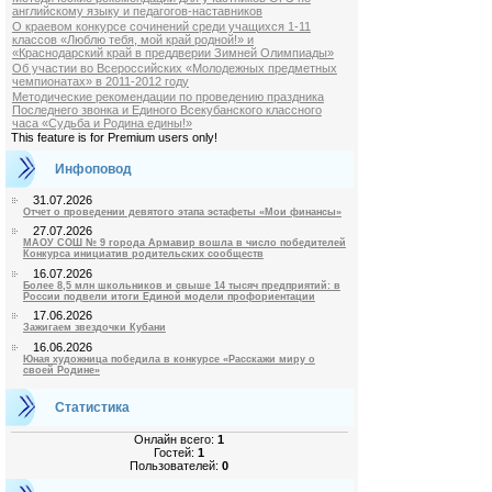
английскому языку и педагогов-наставников
О краевом конкурсе сочинений среди учащихся 1-11
классов «Люблю тебя, мой край родной!» и
«Краснодарский край в преддверии Зимней Олимпиады»
Об участии во Всероссийских «Молодежных предметных
чемпионатах» в 2011-2012 году
Методические рекомендации по проведению праздника
Последнего звонка и Единого Всекубанского классного
часа «Судьба и Родина едины!»
This feature is for Premium users only!
Инфоповод
31.07.2026
Отчет о проведении девятого этапа эстафеты «Мои финансы»
27.07.2026
МАОУ СОШ № 9 города Армавир вошла в число победителей
Конкурса инициатив родительских сообществ
16.07.2026
Более 8,5 млн школьников и свыше 14 тысяч предприятий: в
России подвели итоги Единой модели профориентации
17.06.2026
Зажигаем звездочки Кубани
16.06.2026
Юная художница победила в конкурсе «Расскажи миру о
своей Родине»
Статистика
Онлайн всего:
1
Гостей:
1
Пользователей:
0