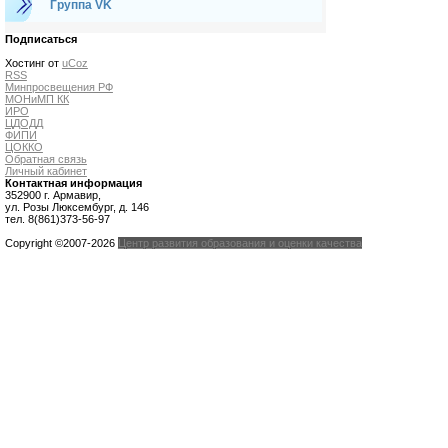
Группа VK
Подписаться
Хостинг от
uCoz
RSS
Минпросвещения РФ
МОНиМП КК
ИРО
ЦДОДД
ФИПИ
ЦОККО
Обратная связь
Личный кабинет
Контактная информация
352900 г. Армавир,
ул. Розы Люксембург, д. 146
тел. 8(861)373-56-97
Copyright ©2007-2026
Центр развития образования и оценки качества