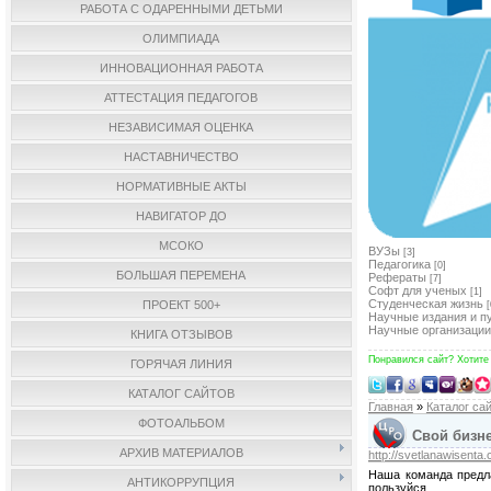
РАБОТА С ОДАРЕННЫМИ ДЕТЬМИ
ОЛИМПИАДА
ИННОВАЦИОННАЯ РАБОТА
АТТЕСТАЦИЯ ПЕДАГОГОВ
НЕЗАВИСИМАЯ ОЦЕНКА
НАСТАВНИЧЕСТВО
НОРМАТИВНЫЕ АКТЫ
НАВИГАТОР ДО
МСОКО
ВУЗы
[3]
Педагогика
[0]
БОЛЬШАЯ ПЕРЕМЕНА
Рефераты
[7]
Софт для ученых
[1]
Студенческая жизнь
ПРОЕКТ 500+
[
Научные издания и п
Научные организации
КНИГА ОТЗЫВОВ
Понравился сайт? Хотите
ГОРЯЧАЯ ЛИНИЯ
КАТАЛОГ САЙТОВ
Главная
»
Каталог са
ФОТОАЛЬБОМ
Свой бизне
АРХИВ МАТЕРИАЛОВ
http://svetlanawisenta
Наша команда предла
АНТИКОРРУПЦИЯ
пользуйся.