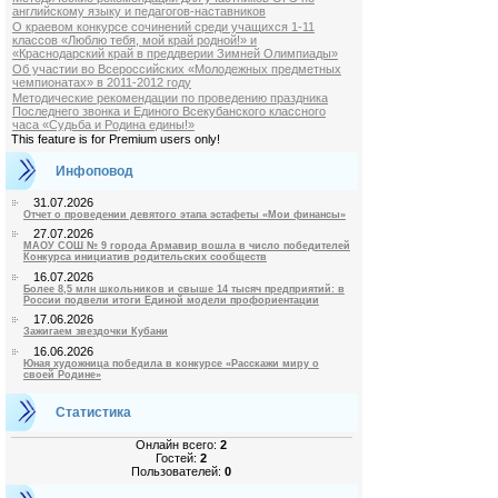
английскому языку и педагогов-наставников
О краевом конкурсе сочинений среди учащихся 1-11
классов «Люблю тебя, мой край родной!» и
«Краснодарский край в преддверии Зимней Олимпиады»
Об участии во Всероссийских «Молодежных предметных
чемпионатах» в 2011-2012 году
Методические рекомендации по проведению праздника
Последнего звонка и Единого Всекубанского классного
часа «Судьба и Родина едины!»
This feature is for Premium users only!
Инфоповод
31.07.2026
Отчет о проведении девятого этапа эстафеты «Мои финансы»
27.07.2026
МАОУ СОШ № 9 города Армавир вошла в число победителей
Конкурса инициатив родительских сообществ
16.07.2026
Более 8,5 млн школьников и свыше 14 тысяч предприятий: в
России подвели итоги Единой модели профориентации
17.06.2026
Зажигаем звездочки Кубани
16.06.2026
Юная художница победила в конкурсе «Расскажи миру о
своей Родине»
Статистика
Онлайн всего:
2
Гостей:
2
Пользователей:
0