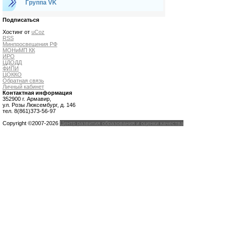
Группа VK
Подписаться
Хостинг от
uCoz
RSS
Минпросвещения РФ
МОНиМП КК
ИРО
ЦДОДД
ФИПИ
ЦОККО
Обратная связь
Личный кабинет
Контактная информация
352900 г. Армавир,
ул. Розы Люксембург, д. 146
тел. 8(861)373-56-97
Copyright ©2007-2026
Центр развития образования и оценки качества