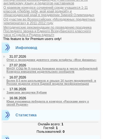
английскому языку и педагогов-наставников
О краевом конкурсе сочинений среди учащихся 1-11
классов «Люблю тебя, мой край родной!» и
«Краснодарский край в преддверии Зимней Олимпиады»
Об участии во Всероссийских «Молодежных предметных
чемпионатах» в 2011-2012 году
Методические рекомендации по проведению праздника
Последнего звонка и Единого Всекубанского классного
часа «Судьба и Родина едины!»
This feature is for Premium users only!
Инфоповод
31.07.2026
Отчет о проведении девятого этапа эстафеты «Мои финансы»
27.07.2026
МАОУ СОШ № 9 города Армавир вошла в число победителей
Конкурса инициатив родительских сообществ
16.07.2026
Более 8,5 млн школьников и свыше 14 тысяч предприятий: в
России подвели итоги Единой модели профориентации
17.06.2026
Зажигаем звездочки Кубани
16.06.2026
Юная художница победила в конкурсе «Расскажи миру о
своей Родине»
Статистика
Онлайн всего:
1
Гостей:
1
Пользователей:
0