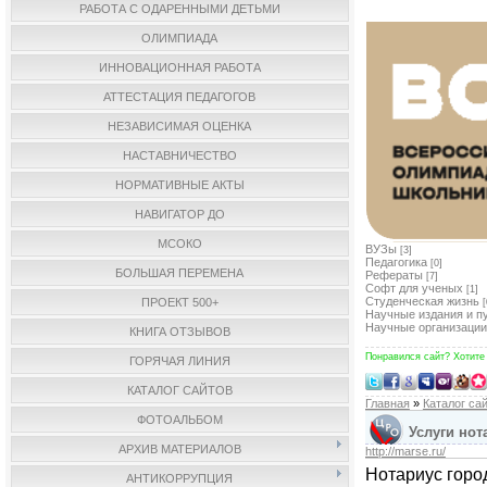
РАБОТА С ОДАРЕННЫМИ ДЕТЬМИ
ОЛИМПИАДА
ИННОВАЦИОННАЯ РАБОТА
АТТЕСТАЦИЯ ПЕДАГОГОВ
НЕЗАВИСИМАЯ ОЦЕНКА
НАСТАВНИЧЕСТВО
НОРМАТИВНЫЕ АКТЫ
НАВИГАТОР ДО
МСОКО
ВУЗы
[3]
Педагогика
[0]
БОЛЬШАЯ ПЕРЕМЕНА
Рефераты
[7]
Софт для ученых
[1]
Студенческая жизнь
ПРОЕКТ 500+
[
Научные издания и п
Научные организации
КНИГА ОТЗЫВОВ
Понравился сайт? Хотите
ГОРЯЧАЯ ЛИНИЯ
КАТАЛОГ САЙТОВ
Главная
»
Каталог са
ФОТОАЛЬБОМ
Услуги нот
АРХИВ МАТЕРИАЛОВ
http://marse.ru/
Нотариус горо
АНТИКОРРУПЦИЯ