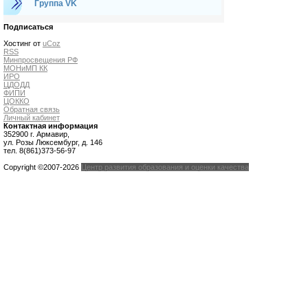
Группа VK
Подписаться
Хостинг от
uCoz
RSS
Минпросвещения РФ
МОНиМП КК
ИРО
ЦДОДД
ФИПИ
ЦОККО
Обратная связь
Личный кабинет
Контактная информация
352900 г. Армавир,
ул. Розы Люксембург, д. 146
тел. 8(861)373-56-97
Copyright ©2007-2026
Центр развития образования и оценки качества