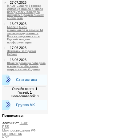
27.07.2026
МАОУ СОШ № 9 города
Армавир вошла в число
победителей Конкурса
инициатив родительских
сообществ
16.07.2026
Более 8,5 млн
школьников и свыше 14
тысяч предприятий: в
России подвели итоги
Единой модели
профориентации
17.06.2026
Зажигаем звездочки
Кубани
16.06.2026
Юная художница победила
в конкурсе «Расскажи
миру о своей Родине»
Статистика
Онлайн всего:
1
Гостей:
1
Пользователей:
0
Группа VK
Подписаться
Хостинг от
uCoz
RSS
Минпросвещения РФ
МОНиМП КК
ИРО