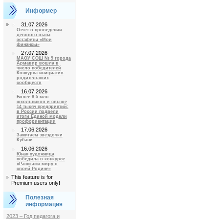
Информер
31.07.2026
Отчет о проведении
девятого этапа
эстафеты «Мои
финансы»
27.07.2026
МАОУ СОШ № 9 города
Армавир вошла в
число победителей
Конкурса инициатив
родительских
сообществ
16.07.2026
Более 8,5 млн
школьников и свыше
14 тысяч предприятий:
в России подвели
итоги Единой модели
профориентации
17.06.2026
Зажигаем звездочки
Кубани
16.06.2026
Юная художница
победила в конкурсе
«Расскажи миру о
своей Родине»
This feature is for
Premium users only!
Полезная
информация
2023 – Год педагога и