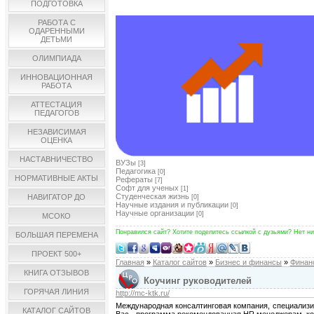
ПОДГОТОВКА
РАБОТА С
ОДАРЕННЫМИ
ДЕТЬМИ
ОЛИМПИАДА
ИННОВАЦИОННАЯ
РАБОТА
АТТЕСТАЦИЯ
ПЕДАГОГОВ
НЕЗАВИСИМАЯ
ОЦЕНКА
НАСТАВНИЧЕСТВО
ВУЗы
[3]
Педагогика
[0]
НОРМАТИВНЫЕ АКТЫ
Рефераты
[7]
Софт для ученых
[1]
Студенческая жизнь
НАВИГАТОР ДО
[0]
Научные издания и публикации
[0]
Научные организации
[0]
МСОКО
Понравился сайт? Хотите поделитесь ссылкой с дузьями? Нет ни
БОЛЬШАЯ ПЕРЕМЕНА
ПРОЕКТ 500+
Главная
»
Каталог сайтов
»
Бизнес и финансы
»
Финан
КНИГА ОТЗЫВОВ
Коучинг руководителей
ГОРЯЧАЯ ЛИНИЯ
http://mc-ktk.ru/
Международная консалтинговая компания, специализи
КАТАЛОГ САЙТОВ