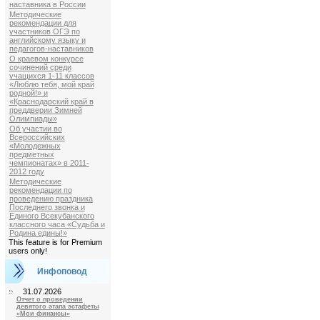
наставника в России
Методические
рекомендации для
участников ОГЭ по
английскому языку и
педагогов-наставников
О краевом конкурсе
сочинений среди
учащихся 1-11 классов
«Люблю тебя, мой край
родной!» и
«Краснодарский край в
преддверии Зимней
Олимпиады»
Об участии во
Всероссийских
«Молодежных
предметных
чемпионатах» в 2011-
2012 году
Методические
рекомендации по
проведению праздника
Последнего звонка и
Единого Всекубанского
классного часа «Судьба и
Родина едины!»
This feature is for Premium
users only!
Инфоповод
31.07.2026
Отчет о проведении
девятого этапа эстафеты
«Мои финансы»