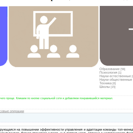
Образование
[56]
Психология
[1]
Науки естественные
[
Науки общественные
Техника
[0]
Школы
[15]
чего проще. Кликаем по кнопке социальной сети и добавляем понравившийся материал.
совые операции
рующаяся на повышении эффективности управления и адаптации команды топ-менедж