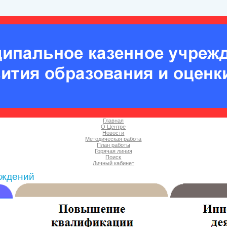
Главная
О Центре
Новости
Методическая работа
План работы
Горячая линия
Поиск
Личный кабинет
еждений