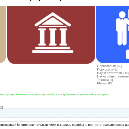
Образование
[56]
Психология
[1]
Науки естественные
Науки общественные
Техника
[0]
Школы
[15]
чего проще. Кликаем по кнопке социальной сети и добавляем понравившийся материал.
уг
овождение! Многие влиятельные люди пытались подобрать соответствующие слова дан