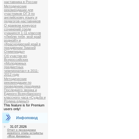
наставника в России
Методические
рекомендации для
участников ОГЭ по
английскому языку и
педагогов-наставников
О краевом конкурсе
сочинений среди
учащихся 1-11 классов
«Люблю тебя, мой край
родной!» и
«Краснодарский край в
преддверии Зимней
Олимпиады»
Об участии во
Всероссийских
«Молодежных
предметных
чемпионатах» в 2011-
2012 году
Методические
рекомендации по
проведению праздника
Последнего звонка и
Единого Всекубанского
классного часа «Судьба и
Родина едины!»
This feature is for Premium
users only!
Инфоповод
31.07.2026
Отчет о проведении
девятого этапа эстафеты
«Мои финансы»