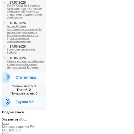
27.07.2026
МАОУ СОШ № 9 города
Армавир вошла в число
победителей Конкурса
инициатив родительских
сообществ
16.07.2026
Более 8,5 млн
школьников и свыше 14
тысяч предприятий: в
России подвели итоги
Единой модели
профориентации
17.06.2026
Зажигаем звездочки
Кубани
16.06.2026
Юная художница победила
в конкурсе «Расскажи
миру о своей Родине»
Статистика
Онлайн всего:
2
Гостей:
2
Пользователей:
0
Группа VK
Подписаться
Хостинг от
uCoz
RSS
Минпросвещения РФ
МОНиМП КК
ИРО