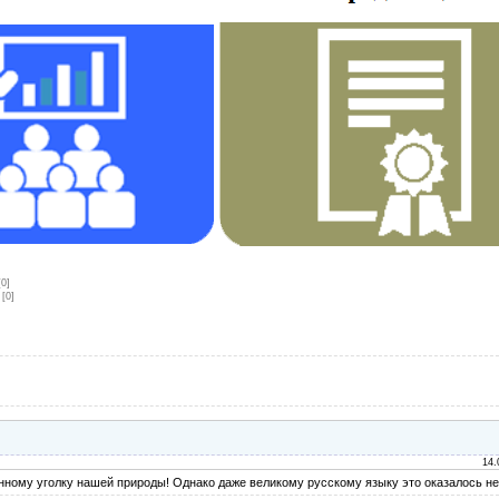
[0]
[0]
14.
ному уголку нашей природы! Однако даже великому русскому языку это оказалось не 