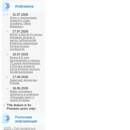
Информер
31.07.2026
Отчет о проведении
девятого этапа
эстафеты «Мои
финансы»
27.07.2026
МАОУ СОШ № 9 города
Армавир вошла в
число победителей
Конкурса инициатив
родительских
сообществ
16.07.2026
Более 8,5 млн
школьников и свыше
14 тысяч предприятий:
в России подвели
итоги Единой модели
профориентации
17.06.2026
Зажигаем звездочки
Кубани
16.06.2026
Юная художница
победила в конкурсе
«Расскажи миру о
своей Родине»
This feature is for
Premium users only!
Полезная
информация
2023 – Год педагога и