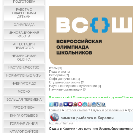
ПОДГОТОВКА
РАБОТА С
ОДАРЕННЫМИ
ДЕТЬМИ
ОЛИМПИАДА
ИННОВАЦИОННАЯ
РАБОТА
АТТЕСТАЦИЯ
ПЕДАГОГОВ
НЕЗАВИСИМАЯ
ОЦЕНКА
НАСТАВНИЧЕСТВО
ВУЗы
[3]
Педагогика
[0]
Рефераты
НОРМАТИВНЫЕ АКТЫ
[7]
Софт для ученых
[1]
Студенческая жизнь
[0]
НАВИГАТОР ДО
Научные издания и публикации
[0]
Научные организации
[0]
МСОКО
Понравился сайт? Хотите поделитесь ссылкой с дузьями? Нет ни
БОЛЬШАЯ ПЕРЕМЕНА
ПРОЕКТ 500+
Главная
»
Каталог сайтов
»
Отдых и развлечения
»
Дос
КНИГА ОТЗЫВОВ
зимняя рыбалка в Карелии
http://sumfish.ru/
ГОРЯЧАЯ ЛИНИЯ
Отдых в Карелии - это поистине бесподобное времяпр
КАТАЛОГ САЙТОВ