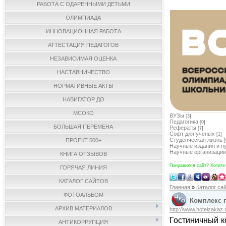
РАБОТА С ОДАРЕННЫМИ ДЕТЬМИ
ОЛИМПИАДА
ИННОВАЦИОННАЯ РАБОТА
АТТЕСТАЦИЯ ПЕДАГОГОВ
НЕЗАВИСИМАЯ ОЦЕНКА
НАСТАВНИЧЕСТВО
НОРМАТИВНЫЕ АКТЫ
НАВИГАТОР ДО
МСОКО
ВУЗы
[3]
Педагогика
[0]
БОЛЬШАЯ ПЕРЕМЕНА
Рефераты
[7]
Софт для ученых
[1]
Студенческая жизнь
ПРОЕКТ 500+
[
Научные издания и п
Научные организации
КНИГА ОТЗЫВОВ
Понравился сайт? Хотите
ГОРЯЧАЯ ЛИНИЯ
КАТАЛОГ САЙТОВ
Главная
»
Каталог са
ФОТОАЛЬБОМ
Комплекс г
АРХИВ МАТЕРИАЛОВ
http://www.hotelzakaz.
Гостиничный к
АНТИКОРРУПЦИЯ