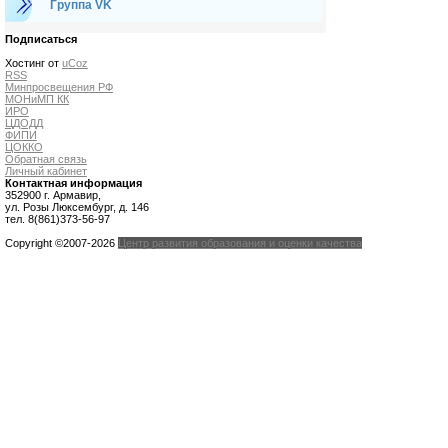
Группа VK
Подписаться
Хостинг от
uCoz
RSS
Минпросвещения РФ
МОНиМП КК
ИРО
ЦДОДД
ФИПИ
ЦОККО
Обратная связь
Личный кабинет
Контактная информация
352900 г. Армавир,
ул. Розы Люксембург, д. 146
тел. 8(861)373-56-97
Copyright ©2007-2026
Центр развития образования и оценки качества