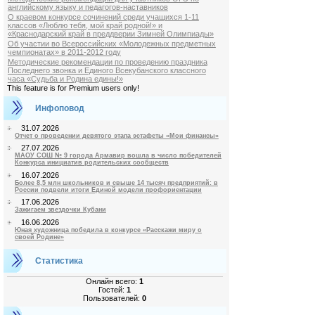
английскому языку и педагогов-наставников
О краевом конкурсе сочинений среди учащихся 1-11
классов «Люблю тебя, мой край родной!» и
«Краснодарский край в преддверии Зимней Олимпиады»
Об участии во Всероссийских «Молодежных предметных
чемпионатах» в 2011-2012 году
Методические рекомендации по проведению праздника
Последнего звонка и Единого Всекубанского классного
часа «Судьба и Родина едины!»
This feature is for Premium users only!
Инфоповод
31.07.2026
Отчет о проведении девятого этапа эстафеты «Мои финансы»
27.07.2026
МАОУ СОШ № 9 города Армавир вошла в число победителей
Конкурса инициатив родительских сообществ
16.07.2026
Более 8,5 млн школьников и свыше 14 тысяч предприятий: в
России подвели итоги Единой модели профориентации
17.06.2026
Зажигаем звездочки Кубани
16.06.2026
Юная художница победила в конкурсе «Расскажи миру о
своей Родине»
Статистика
Онлайн всего:
1
Гостей:
1
Пользователей:
0