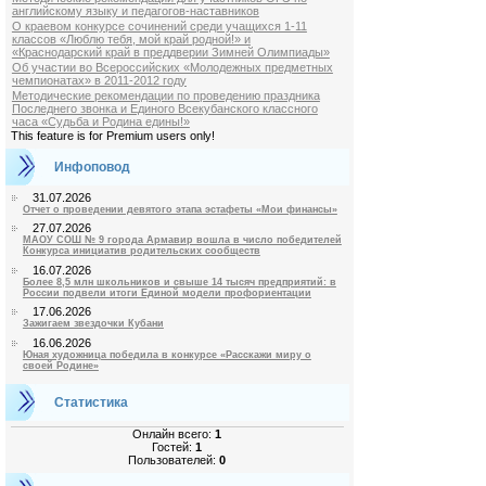
английскому языку и педагогов-наставников
О краевом конкурсе сочинений среди учащихся 1-11
классов «Люблю тебя, мой край родной!» и
«Краснодарский край в преддверии Зимней Олимпиады»
Об участии во Всероссийских «Молодежных предметных
чемпионатах» в 2011-2012 году
Методические рекомендации по проведению праздника
Последнего звонка и Единого Всекубанского классного
часа «Судьба и Родина едины!»
This feature is for Premium users only!
Инфоповод
31.07.2026
Отчет о проведении девятого этапа эстафеты «Мои финансы»
27.07.2026
МАОУ СОШ № 9 города Армавир вошла в число победителей
Конкурса инициатив родительских сообществ
16.07.2026
Более 8,5 млн школьников и свыше 14 тысяч предприятий: в
России подвели итоги Единой модели профориентации
17.06.2026
Зажигаем звездочки Кубани
16.06.2026
Юная художница победила в конкурсе «Расскажи миру о
своей Родине»
Статистика
Онлайн всего:
1
Гостей:
1
Пользователей:
0