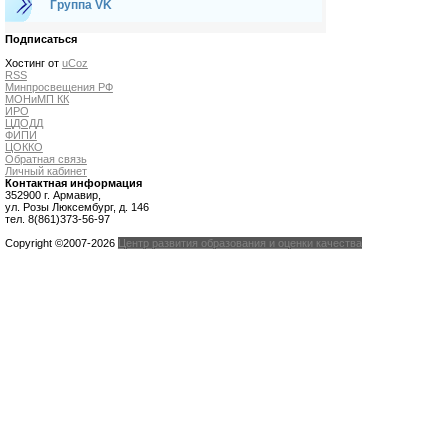
Группа VK
Подписаться
Хостинг от
uCoz
RSS
Минпросвещения РФ
МОНиМП КК
ИРО
ЦДОДД
ФИПИ
ЦОККО
Обратная связь
Личный кабинет
Контактная информация
352900 г. Армавир,
ул. Розы Люксембург, д. 146
тел. 8(861)373-56-97
Copyright ©2007-2026
Центр развития образования и оценки качества