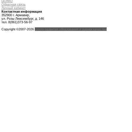
ЦОККО
Обратная связь
Личный кабинет
Контактная информация
352900 г. Армавир,
ул. Розы Люксембург, д. 146
тел. 8(861)373-56-97
Copyright ©2007-2026
Центр развития образования и оценки качества