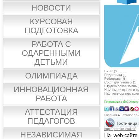
НОВОСТИ
КУРСОВАЯ
ПОДГОТОВКА
РАБОТА С
ОДАРЕННЫМИ
ДЕТЬМИ
ВУЗы
[3]
ОЛИМПИАДА
Педагогика
[0]
Рефераты
[7]
Софт для ученых
[1]
Студенческая жизнь
[
ИННОВАЦИОННАЯ
Научные издания и п
Научные организации
РАБОТА
Понравился сайт? Хотите
АТТЕСТАЦИЯ
Главная
»
Каталог са
ПЕДАГОГОВ
Гостиница 
http://premier-otel.ru/
НЕЗАВИСИМАЯ
На web-сайте