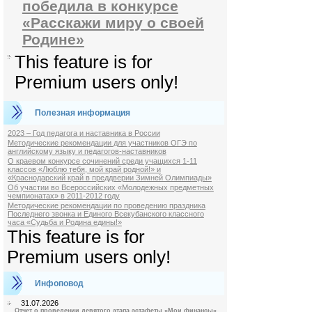
победила в конкурсе
«Расскажи миру о своей
Родине»
This feature is for
Premium users only!
Полезная информация
2023 – Год педагога и наставника в России
Методические рекомендации для участников ОГЭ по
английскому языку и педагогов-наставников
О краевом конкурсе сочинений среди учащихся 1-11
классов «Люблю тебя, мой край родной!» и
«Краснодарский край в преддверии Зимней Олимпиады»
Об участии во Всероссийских «Молодежных предметных
чемпионатах» в 2011-2012 году
Методические рекомендации по проведению праздника
Последнего звонка и Единого Всекубанского классного
часа «Судьба и Родина едины!»
This feature is for
Premium users only!
Инфоповод
31.07.2026
Отчет о проведении девятого этапа эстафеты «Мои финансы»