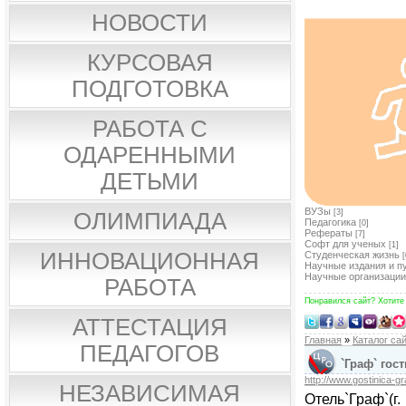
НОВОСТИ
КУРСОВАЯ
ПОДГОТОВКА
РАБОТА С
ОДАРЕННЫМИ
ДЕТЬМИ
ВУЗы
[3]
ОЛИМПИАДА
Педагогика
[0]
Рефераты
[7]
Софт для ученых
[1]
ИННОВАЦИОННАЯ
Студенческая жизнь
[
Научные издания и п
Научные организации
РАБОТА
Понравился сайт? Хотите
АТТЕСТАЦИЯ
Главная
»
Каталог са
ПЕДАГОГОВ
`Граф` го
http://www.gostinica-gra
НЕЗАВИСИМАЯ
Отель`Граф`(г