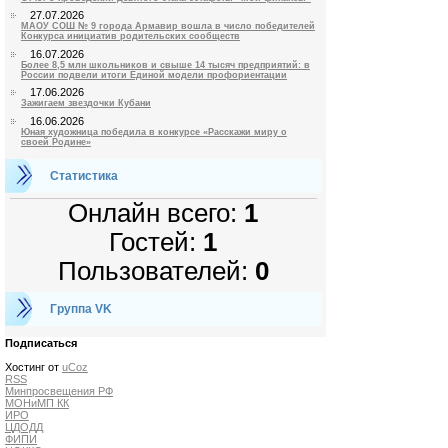
27.07.2026
МАОУ СОШ № 9 города Армавир вошла в число победителей
Конкурса инициатив родительских сообществ
16.07.2026
Более 8,5 млн школьников и свыше 14 тысяч предприятий: в
России подвели итоги Единой модели профориентации
17.06.2026
Зажигаем звездочки Кубани
16.06.2026
Юная художница победила в конкурсе «Расскажи миру о
своей Родине»
Статистика
Онлайн всего:
1
Гостей:
1
Пользователей:
0
Группа VK
Подписаться
Хостинг от
uCoz
RSS
Минпросвещения РФ
МОНиМП КК
ИРО
ЦДОДД
ФИПИ