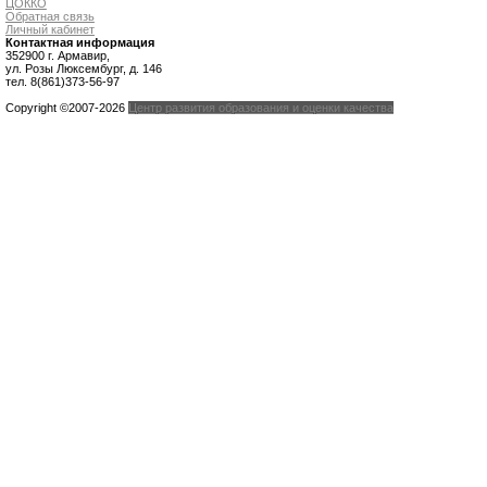
ЦОККО
Обратная связь
Личный кабинет
Контактная информация
352900 г. Армавир,
ул. Розы Люксембург, д. 146
тел. 8(861)373-56-97
Copyright ©2007-2026
Центр развития образования и оценки качества