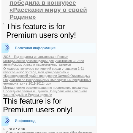
победила в конкурсе
«Расскажи миру о своей
Родине»
This feature is for
Premium users only!
Полезная информация
2023 – Год педагога и наставника в России
Методические рекомендации для участников ОГЭ по
английскому языку и педагогов-наставников
О краевом конкурсе сочинений среди учащихся 1-11
классов «Люблю тебя, мой край родной!» и
«Краснодарский край в преддверии Зимней Олимпиады»
Об участии во Всероссийских «Молодежных предметных
чемпионатах» в 2011-2012 году
Методические рекомендации по проведению праздника
Последнего звонка и Единого Всекубанского классного
часа «Судьба и Родина едины!»
This feature is for
Premium users only!
Инфоповод
31.07.2026
Отчет о проведении девятого этапа эстафеты «Мои финансы»