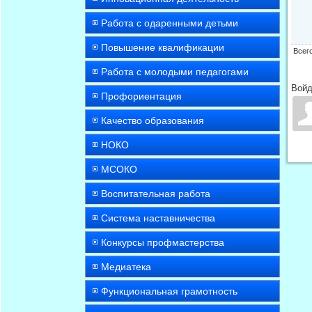
Работа с одаренными детьми
Повышение квалификации
Всег
Работа с молодыми педагогами
Войд
Профориентация
Качество образования
НОКО
МСОКО
Воспитательная работа
Система наставничества
Конкурсы профмастерства
Медиатека
Функциональная грамотность