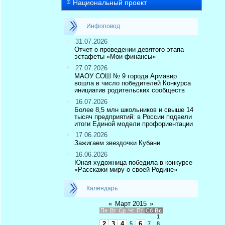
Национальный проект
Инфоповод
31.07.2026
Отчет о проведении девятого этапа
эстафеты «Мои финансы»
27.07.2026
МАОУ СОШ № 9 города Армавир
вошла в число победителей Конкурса
инициатив родительских сообществ
16.07.2026
Более 8,5 млн школьников и свыше 14
тысяч предприятий: в России подвели
итоги Единой модели профориентации
17.06.2026
Зажигаем звездочки Кубани
16.06.2026
Юная художница победила в конкурсе
«Расскажи миру о своей Родине»
Календарь
«
Март 2015
»
Пн
Вт
Ср
Чт
Пт
Сб
Вс
1
2
3
4
6
5
7
8