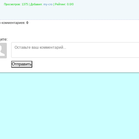
Просмотров
: 1375 |
Добавил
:
my-cro
|
Рейтинг
:
0.0
/
0
о комментариев
:
0
ите:
Отправить