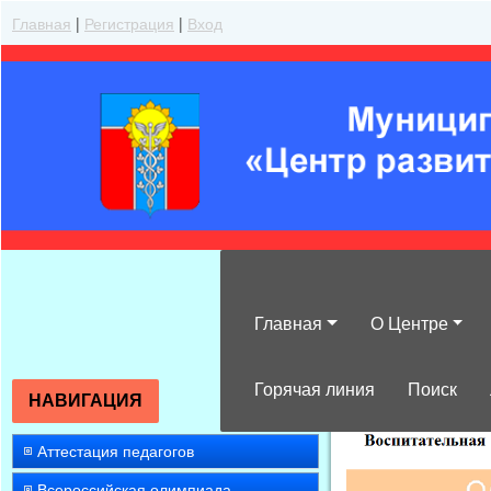
Главная
|
Регистрация
|
Вход
Главная
О Центре
»
2015
»
Март
»
Горячая линия
Поиск
НАВИГАЦИЯ
Аттестация педагогов
Всероссийская олимпиада