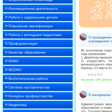
Инновационная деятельность
Работа с одаренными детьми
Повышение квалификации
Работа с молодыми педагогами
О проведении
учреждениях 
Профориентация
Во исполнение поруч
Качество образования
года приказываю:
1. Директору муници
НОКО
1) осуществить те
муниципального обр
период с 23 марта по
МСОКО
Воспитательная работа
Просмотров:
1259
|
Добавил:
Система наставничества
О материалах
Конкурсы профмастерства
Администрация муни
Медиатека
образования и науки
что Государственны