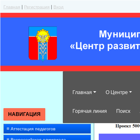
Главная
|
Регистрация
|
Вход
Главная
О Центре
»
2015
»
Март
»
Горячая линия
Поиск
НАВИГАЦИЯ
Аттестация педагогов
Всероссийская олимпиада