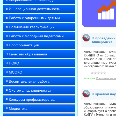
Инновационная деятельность
Работа с одаренными детьми
Повышение квалификации
Работа с молодыми педагогами
О проведении
Апшеронске
Профориентация
Администрация мун
Качество образования
ККИДППО от 10 март
языков с 30.03.2015
дистанционные курс
НОКО
иностранного языка 
МСОКО
Категория:
Повышение квал
Воспитательная работа
Система наставничества
О краевой на
Конкурсы профмастерства
Администрация мун
образования и наук
Медиатека
информирует о прове
КубГУ «Экология и т