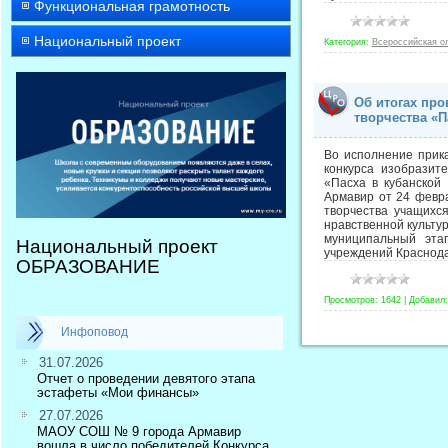
Функциональная грамотность
Национальный проект
Категория:
Всероссийская о
Об итогах про
творчества «П
Во исполнение прик
конкурса изобразит
«Пасха в кубанской
Армавир от 24 февр
творчества учащихс
нравственной культу
муниципальный этап
Национальный проект
учреждений Краснода
ОБРАЗОВАНИЕ
Просмотров:
1642
|
Добавил:
Инфоповод
31.07.2026
Отчет о проведении девятого этапа
эстафеты «Мои финансы»
27.07.2026
МАОУ СОШ № 9 города Армавир
вошла в число победителей Конкурса