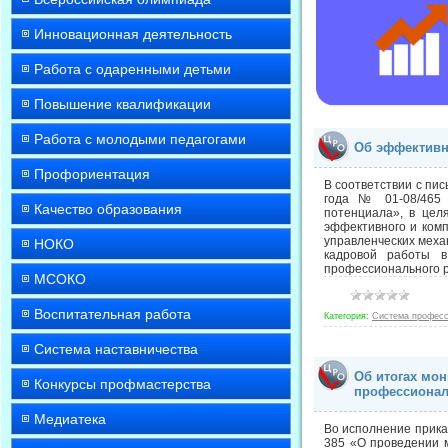
Инновационная деятельность
Работа с одаренными детьми
Повышение квалификации
Работа с молодыми педагогами
Об эффективн
Профориентация
В соответствии с пи
года № 01-08/465 
Качество образования
потенциала», в цел
эффективного и ком
управленческих меха
НОКО
кадровой работы в
профессионального р
МСОКО
Воспитательная работа
Категория:
Система професс
Система наставничества
Об итогах мо
Конкурсы профмастерства
профессионал
Медиатека
Во исполнение прика
385 «О проведении 