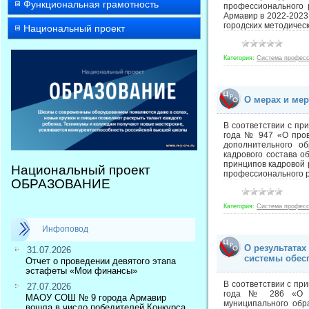
Функциональная грамотность
профессионального 
Армавир в 2022-2023
городских методичес
Национальный проект
Категория:
Система професс
О мерах и ме
В соответствии с пр
года № 947 «О пров
дополнительного о
кадрового состава о
принципов кадровой 
Национальный проект
профессионального р
ОБРАЗОВАНИЕ
Категория:
Система професс
Инфоповод
О результата
31.07.2026
системы обес
Отчет о проведении девятого этапа
эстафеты «Мои финансы»
В соответствии с пр
27.07.2026
года № 286 «О пр
МАОУ СОШ № 9 города Армавир
муниципального обр
вошла в число победителей Конкурса