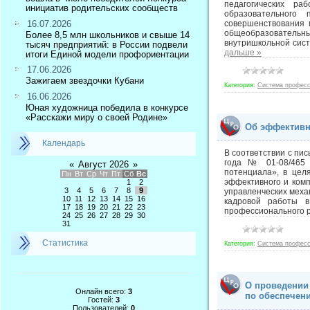
педагогических ра
инициатив родительских сообществ
образовательного 
16.07.2026
совершенствования 
общеобразовательн
Более 8,5 млн школьников и свыше 14
внутришкольной сист
тысяч предприятий: в России подвели
дальше »
итоги Единой модели профориентации
17.06.2026
Зажигаем звездочки Кубани
Категория:
Система професс
16.06.2026
Юная художница победила в конкурсе
«Расскажи миру о своей Родине»
Об эффективн
Календарь
В соответствии с пи
года № 01-08/465 
«
Август 2026
»
потенциала», в цел
Пн
Вт
Ср
Чт
Пт
Сб
Вс
эффективного и ком
1
2
3
4
5
6
7
8
9
управленческих меха
10
11
12
13
14
15
16
кадровой работы в
17
18
19
20
21
22
23
профессионального р
24
25
26
27
28
29
30
31
Статистика
Категория:
Система професс
О проведении
Онлайн всего:
3
по обеспечен
Гостей:
3
Пользователей:
0