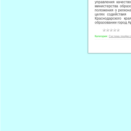
управления качеств
министерства образ
положения о региона
целях содействия р
Краснодарского кр
образовании город 
Категория:
Система професс