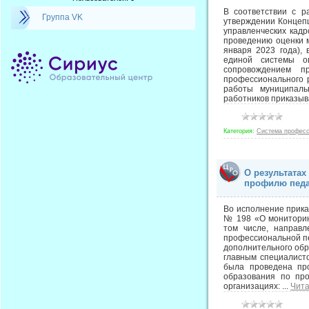
В соответствии с 
Группа VK
утверждении Концепц
управленческих кадр
проведению оценки м
января 2023 года),
единой системы оц
сопровождением пр
профессионального р
работы муниципаль
работников приказы
Категория:
Система професс
О результата
профилю педа
Во исполнение прика
№ 198 «О мониторин
том числе, направ
профессиональной пе
дополнительного обра
главным специалисто
была проведена про
образования по про
организациях:
...
Чита