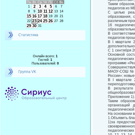
Пн
Вт
Ср
Чт
Пт
Сб
Вс
Таким образом
2
3
4
5
1
6
7
педагогов из 
10
11
12
8
9
13
14
С целью реал
15
16
17
18
19
20
21
образования, 
23
24
25
26
различным про
22
27
28
16 педагогич
29
30
31
образовательн
В соответстви
Статистика
педагогов прош
В I квартале 
дополнительно
С 1 сентября 2
Основной сост
Онлайн всего:
1
педагогических
Гостей:
1
программе «Ре
Пользователей:
0
Совершенству
МАОУ-СОШ № 1
Группа VK
России»: новые
В I квартале
переподготовку
В результате
общеобразоват
Приложение 1).
Таким образом
организаций 
педагогической 
На основании 
1.Объявить бл
1)за предоста
своевременног
педагогических
10, 12, 13, 14