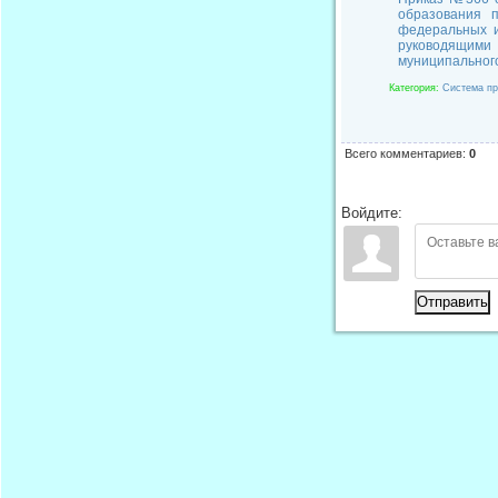
образования 
федеральных и
руководящим
муниципального
Категория
:
Система пр
Всего комментариев
:
0
Войдите:
Отправить