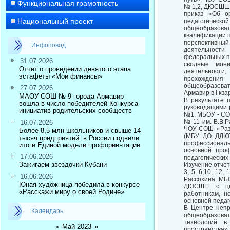
Функциональная грамотность
№ 1,2, ДЮСШШ,
приказ «Об о
Национальный проект
педагогическо
общеобразова
квалификации п
перспективный
Инфоповод
деятельности
федеральных п
31.07.2026
сводные мони
Отчет о проведении девятого этапа
деятельности
эстафеты «Мои финансы»
прохождения
общеобразова
27.07.2026
Армавир в I ква
МАОУ СОШ № 9 города Армавир
В результате 
вошла в число победителей Конкурса
руководящими 
инициатив родительских сообществ
№1, МБОУ - СОШ
№ 11 им. В.В
16.07.2026
ЧОУ-СОШ «Разв
Более 8,5 млн школьников и свыше 14
(МБУ ДО ДДЮТ
тысяч предприятий: в России подвели
профессиональ
итоги Единой модели профориентации
основной проф
17.06.2026
педагогических
Зажигаем звездочки Кубани
Изучение отче
3, 5, 6,10, 12
16.06.2026
Рассохина, МБ
Юная художница победила в конкурсе
ДЮСШШ с цель
«Расскажи миру о своей Родине»
работникам, н
основной педаг
В Центре непр
Календарь
общеобразоват
технологий в
«
Май 2023
»
пространства»,