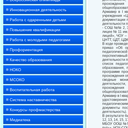
прохождения
общеобразова
Инновационная деятельность
Армавир в I к
учреждения «Ц
Работа с одаренными детьми
документации 
деятельности 
- СОШ №№ 2, 3, 
Повышение квалификации
лицее № 11 им
лицей», ЧОУ –
Работа с молодыми педагогами
ЦНТТ, ЦДТ, ЦД
В ходе провед
приказ «Об о
Профориентация
педагогической
перспективный
Качество образования
деятельности п
список педаго
образования,
НОКО
программе проф
прохождения о
МСОКО
сводные мони
деятельности
прохождения
Воспитательная работа
общеобразова
Армавир в I ква
Система наставничества
удостоверения
педагогическим
документы пос
Конкурсы профмастерства
деятельность).
В результате б
Медиатека
12, 13, 14, 15,
МБОУ ООШ №№ 1
путь», ЧОУ-СО