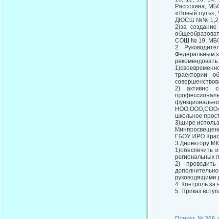
Рассохина, МБ
«Новый путь»,
ДЮСШ №№ 1,2, 
2)за создание
общеобразова
СОШ № 19, МБ
2. Руководите
Федеральным за
рекомендовать:
1)своевременн
траектории о
совершенствов
2) активно с
профессионал
функциональн
НОО,ООО,СОО»,
школьное прост
3)шире исполь
Минпросвещени
ГБОУ ИРО Красн
3.Директору МК
1)обеспечить 
региональных 
2) проводить
дополнительн
руководящими 
4. Контроль за
5. Приказ вступ
Приказ №366 о