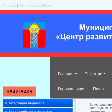
Главная
|
Регистрация
|
Вход
Главная
О Центре
О результатах
профилю педаг
Горячая линия
Поиск
НАВИГАЦИЯ
Аттестация педагогов
Во исполнение
2023 года № 1
Всероссийская олимпиада
деятельности