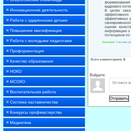
формирования 
кадрового поте
Инновационная деятельность
В целях оказ
эффективного
эффективных у
Работа с одаренными детьми
своевременног
оценки качест
Повышение квалификации
информацию о 
потенциала по 
Работа с молодыми педагогами
Категория
:
Система пр
Профориентация
Всего комментариев
:
0
Качество образования
НОКО
Войдите:
МСОКО
Воспитательная работа
Отправить
Система наставничества
Конкурсы профмастерства
Медиатека