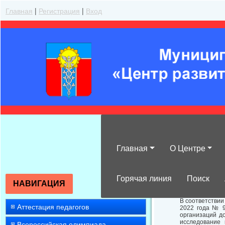
Главная
|
Регистрация
|
Вход
Главная
О Центре
О мерах и мер
Горячая линия
Поиск
НАВИГАЦИЯ
В соответствии
Аттестация педагогов
2022 года № 9
организаций д
исследование 
Всероссийская олимпиада