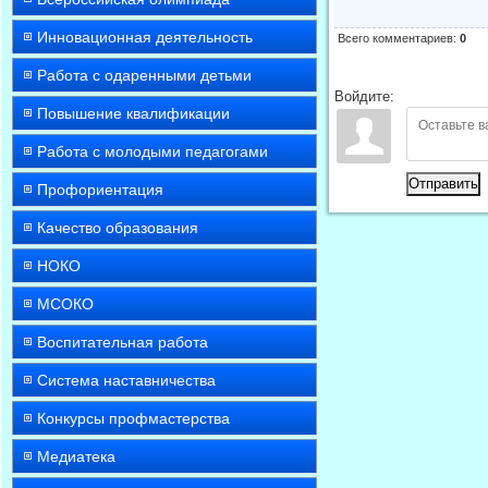
Инновационная деятельность
Всего комментариев
:
0
Работа с одаренными детьми
Войдите:
Повышение квалификации
Работа с молодыми педагогами
Отправить
Профориентация
Качество образования
НОКО
МСОКО
Воспитательная работа
Система наставничества
Конкурсы профмастерства
Медиатека