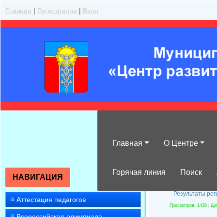
Главная
|
Регистрация
|
Вход
Главная
О Центре
Результаты ре
Горячая линия
Поиск
НАВИГАЦИЯ
Результаты рег
Аттестация педагогов
Просмотров
: 1438 |
До
Всероссийская олимпиада