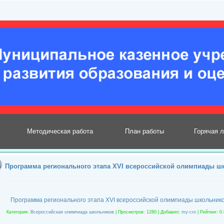
Методическая работа
План работы
Горячая 
Программа регионального этапа XVI всероссийской олимпиады ш
Программа регионального этапа XVI всероссийской олимпиады школьнико
Категория
:
Всероссийская олимпиада школьников
|
Просмотров
: 1280 |
Добавил
:
my-cro
|
Рейтинг
:
0.