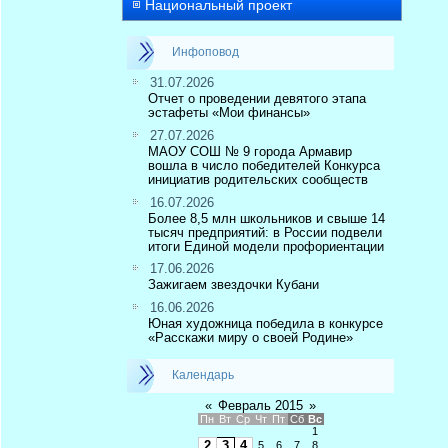
Национальный проект
Инфоповод
31.07.2026
Отчет о проведении девятого этапа
эстафеты «Мои финансы»
27.07.2026
МАОУ СОШ № 9 города Армавир
вошла в число победителей Конкурса
инициатив родительских сообществ
16.07.2026
Более 8,5 млн школьников и свыше 14
тысяч предприятий: в России подвели
итоги Единой модели профориентации
17.06.2026
Зажигаем звездочки Кубани
16.06.2026
Юная художница победила в конкурсе
«Расскажи миру о своей Родине»
Календарь
«
Февраль 2015
»
Пн
Вт
Ср
Чт
Пт
Сб
Вс
1
2
3
4
5
6
7
8