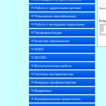
Работа с одаренными детьми
Всег
Повышение квалификации
Войд
Работа с молодыми педагогами
Профориентация
Качество образования
НОКО
МСОКО
Воспитательная работа
Система наставничества
Конкурсы профмастерства
Медиатека
Функциональная грамотность