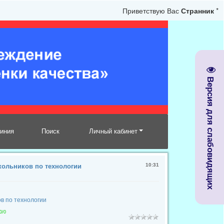
Приветствую Вас
Странник
*
Версия для слабовидящих
линия
Поиск
Личный кабинет
10:31
кольников по технологии
в по технологии
0
/
0