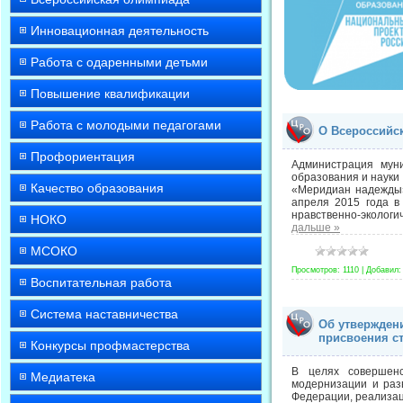
Инновационная деятельность
Работа с одаренными детьми
Повышение квалификации
Работа с молодыми педагогами
О Всероссийс
Профориентация
Администрация мун
образования и науки
Качество образования
«Меридиан надежды»
апреля 2015 года в
нравственно-экологи
НОКО
дальше »
МСОКО
Просмотров:
1110
|
Добавил:
Воспитательная работа
Система наставничества
Об утвержден
присвоения ст
Конкурсы профмастерства
В целях совершенс
Медиатека
модернизации и раз
Федерации, реализац