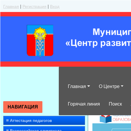
Главная
|
Регистрация
|
Вход
Главная
О Центре
»
2015
»
Февра
Горячая линия
Поиск
НАВИГАЦИЯ
Аттестация педагогов
Всероссийская олимпиада