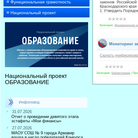
Функциональная грамотность
законом Российско
Краснодарского края
1. Утвердить Порядо
Национальный проект
Категория:
Инновационная р
Мониторинг з
Скачать унифициров
Категория:
Библиотекарю
|
Про
Национальный проект
ОБРАЗОВАНИЕ
Инфоповод
31.07.2026
Отчет о проведении девятого этапа
эстафеты «Мои финансы»
27.07.2026
МАОУ СОШ № 9 города Армавир
вошла в число победителей Конкурса