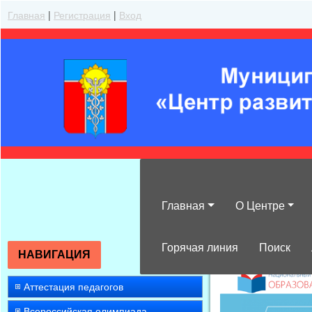
Главная
|
Регистрация
|
Вход
Главная
О Центре
»
2015
»
Февра
Горячая линия
Поиск
НАВИГАЦИЯ
Аттестация педагогов
Всероссийская олимпиада