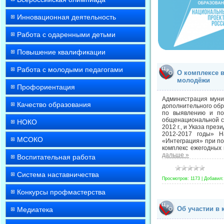
Инновационная деятельность
Работа с одаренными детьми
Повышение квалификации
Работа с молодыми педагогами
О комплексе 
молодёжи
Профориентация
Администрация муни
Качество образования
дополнительного обр
по выявлению и по
общенациональной с
НОКО
2012 г., и Указа пре
2012-2017 годы» Н
МСОКО
«Интеграция» при по
комплекс ежегодных
дальше »
Воспитательная работа
Система наставничества
Просмотров:
1173
|
Добавил:
Конкурсы профмастерства
Об участии в
Медиатека