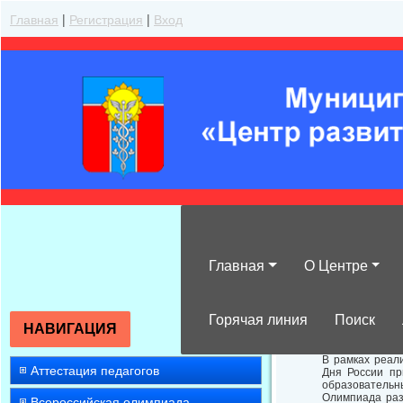
Главная
|
Регистрация
|
Вход
Главная
О Центре
Олимпиада для
Горячая линия
Поиск
НАВИГАЦИЯ
В рамках реал
Аттестация педагогов
Дня России пр
образовательн
Олимпиада раз
Всероссийская олимпиада