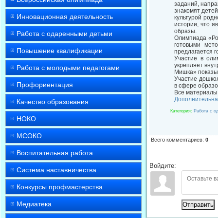
заданий, напра
знакомят детей
Инновационная деятельность
культурой родн
истории, что я
образы.
Работа с одаренными детьми
Олимпиада «Ро
готовыми мет
Повышение квалификации
предлагается г
Участие в оли
укрепляет внут
Работа с молодыми педагогами
Мишка» показы
Участие дошко
Профориентация
в сфере образо
Все материалы 
Дополнительна
Качество образования
Категория
:
Работа с о
НОКО
МСОКО
Всего комментариев
:
0
Воспитательная работа
Войдите:
Система наставничества
Конкурсы профмастерства
Медиатека
Отправить