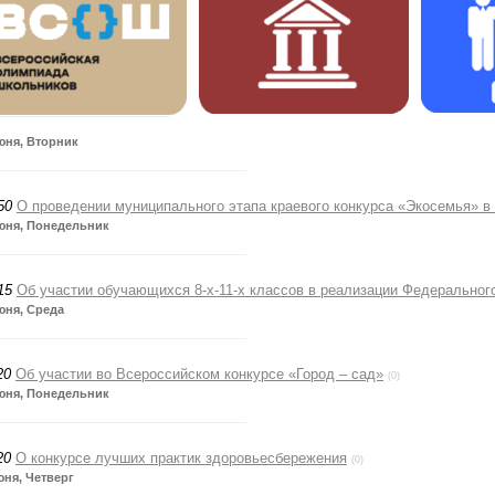
юня, Вторник
50
О проведении муниципального этапа краевого конкурса «Экосемья» в
юня, Понедельник
15
Об участии обучающихся 8-х-11-х классов в реализации Федеральног
юня, Среда
20
Об участии во Всероссийском конкурсе «Город – сад»
(0)
юня, Понедельник
20
О конкурсе лучших практик здоровьесбережения
(0)
юня, Четверг