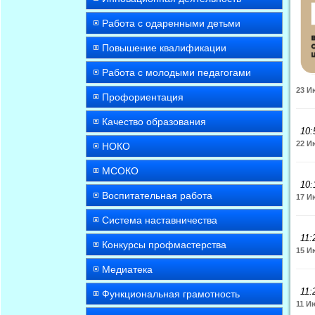
Работа с одаренными детьми
Повышение квалификации
Работа с молодыми педагогами
23 И
Профориентация
Качество образования
10:
22 И
НОКО
МСОКО
10:
Воспитательная работа
17 И
Система наставничества
11:
Конкурсы профмастерства
15 И
Медиатека
11:
Функциональная грамотность
11 И