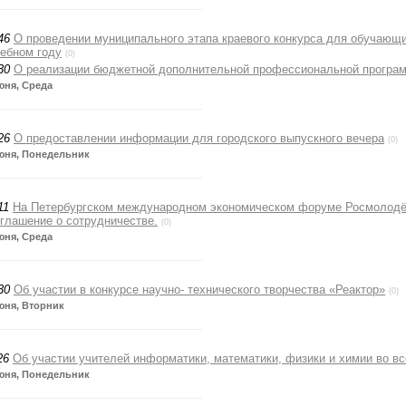
46
О проведении муниципального этапа краевого конкурса для обучающи
ебном году
(0)
30
О реализации бюджетной дополнительной профессиональной програ
юня, Среда
26
О предоставлении информации для городского выпускного вечера
(0)
юня, Понедельник
11
На Петербургском международном экономическом форуме Росмолодё
глашение о сотрудничестве.
(0)
юня, Среда
30
Об участии в конкурсе научно- технического творчества «Реактор»
(0)
юня, Вторник
26
Об участии учителей информатики, математики, физики и химии во в
юня, Понедельник