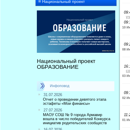
Национальный проект
09:
уч
09:
10 И
09:
08 И
Национальный проект
ОБРАЗОВАНИЕ
16:
со
03 И
Инфоповод
09:
31.07.2026
02 И
Отчет о проведении девятого этапа
эстафеты «Мои финансы»
27.07.2026
МАОУ СОШ № 9 города Армавир
11:
вошла в число победителей Конкурса
01 И
инициатив родительских сообществ
16.07.2026