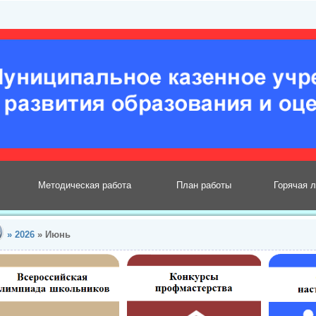
Методическая работа
План работы
Горячая 
»
2026
»
Июнь