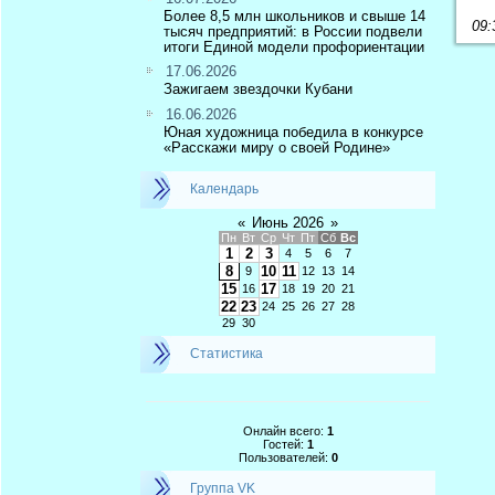
Более 8,5 млн школьников и свыше 14
09:
тысяч предприятий: в России подвели
итоги Единой модели профориентации
17.06.2026
Зажигаем звездочки Кубани
16.06.2026
Юная художница победила в конкурсе
«Расскажи миру о своей Родине»
Календарь
«
Июнь 2026
»
Пн
Вт
Ср
Чт
Пт
Сб
Вс
1
2
3
4
5
6
7
8
10
11
9
12
13
14
15
17
16
18
19
20
21
22
23
24
25
26
27
28
29
30
Статистика
Онлайн всего:
1
Гостей:
1
Пользователей:
0
Группа VK