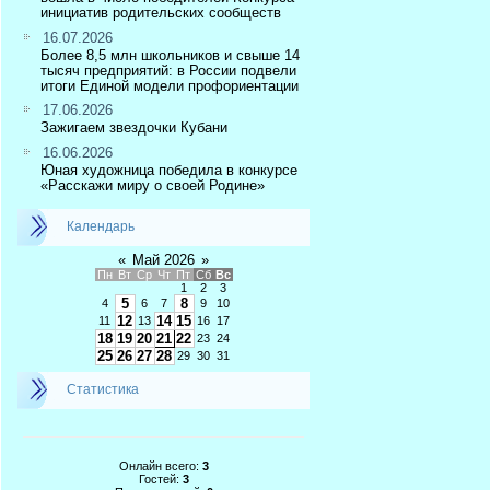
инициатив родительских сообществ
16.07.2026
Более 8,5 млн школьников и свыше 14
тысяч предприятий: в России подвели
итоги Единой модели профориентации
17.06.2026
Зажигаем звездочки Кубани
16.06.2026
Юная художница победила в конкурсе
«Расскажи миру о своей Родине»
Календарь
«
Май 2026
»
Пн
Вт
Ср
Чт
Пт
Сб
Вс
1
2
3
5
8
4
6
7
9
10
12
14
15
11
13
16
17
18
19
20
21
22
23
24
25
26
27
28
29
30
31
Статистика
Онлайн всего:
3
Гостей:
3