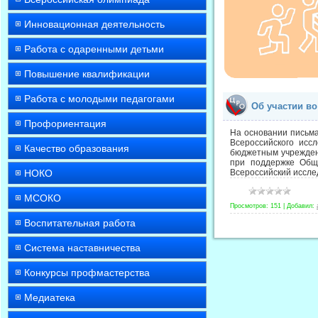
Инновационная деятельность
Работа с одаренными детьми
Повышение квалификации
Работа с молодыми педагогами
Об участии в
Профориентация
На основании письма
Всероссийского исс
Качество образования
бюджетным учрежден
при поддержке Обще
НОКО
Всероссийский иссле
МСОКО
Просмотров:
151
|
Добавил:
Воспитательная работа
Система наставничества
Конкурсы профмастерства
Медиатека