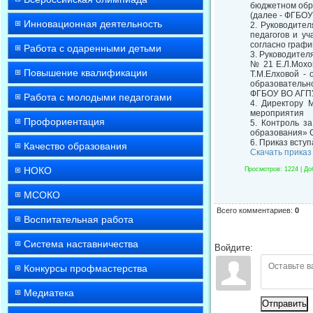
бюджетном обр
(далее - ФГБОУ
Инновационная деятельность
2. Руководите
педагогов и у
согласно графи
Работа с одаренными детьми
3. Руководите
№ 21 Е.Л.Мох
Повышение квалификации
Т.М.Елховой - 
образовательн
ФГБОУ ВО АГПУ
Работа с молодыми педагогами
4. Директору 
мероприятия
Профориентация
5. Контроль з
образования» 
6. Приказ вступ
Качество образования
Скачать приказ
НОКО
Просмотров
: 1224 |
До
МСОКО
Всего комментариев
:
0
Воспитательная работа
Система наставничества
Войдите:
Конкурсы профмастерства
Медиатека
Отправить