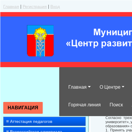
Главная
|
Регистрация
|
Вход
Главная
О Центре
Об участии об
Горячая линия
Поиск
НАВИГАЦИЯ
Согласно трех
Аттестация педагогов
университет»,
образования» о
1. Принять уч
Всероссийская олимпиада