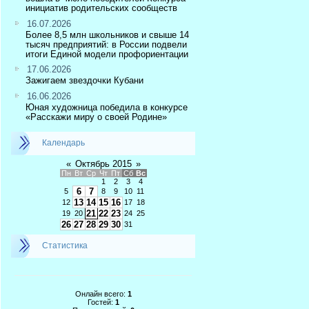
инициатив родительских сообществ
16.07.2026
Более 8,5 млн школьников и свыше 14
тысяч предприятий: в России подвели
итоги Единой модели профориентации
17.06.2026
Зажигаем звездочки Кубани
16.06.2026
Юная художница победила в конкурсе
«Расскажи миру о своей Родине»
Календарь
«
Октябрь 2015
»
Пн
Вт
Ср
Чт
Пт
Сб
Вс
1
2
3
4
6
7
5
8
9
10
11
13
14
15
16
12
17
18
21
22
23
19
20
24
25
26
27
28
29
30
31
Статистика
Онлайн всего:
1
Гостей:
1