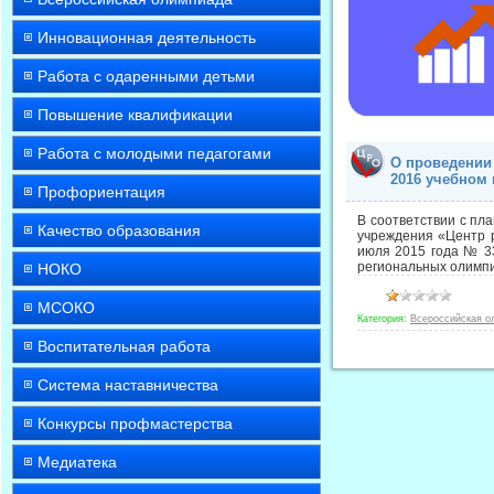
Инновационная деятельность
Работа с одаренными детьми
Повышение квалификации
Работа с молодыми педагогами
О проведении
2016 учебном 
Профориентация
В соответствии с пл
Качество образования
учреждения «Центр р
июля 2015 года № 33
региональных олимпи
НОКО
МСОКО
Категория:
Всероссийская о
Воспитательная работа
Система наставничества
Конкурсы профмастерства
Медиатека