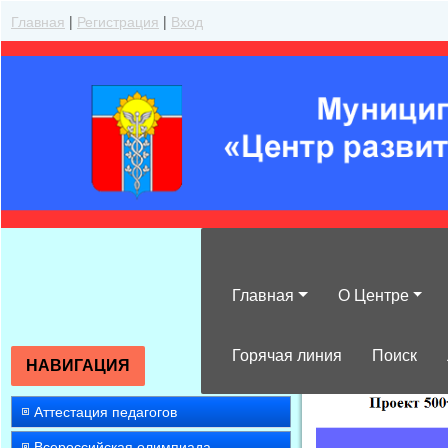
Главная
|
Регистрация
|
Вход
Главная
О Центре
»
2015
»
Октяб
Горячая линия
Поиск
НАВИГАЦИЯ
Аттестация педагогов
Всероссийская олимпиада