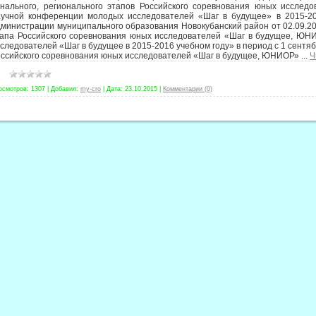
онального, регионального этапов Российского соревнования юных иссле
аучной конференции молодых исследователей «Шаг в будущее» в 2015-20
министрации муниципального образования Новокубанский район от 02.09.20
тапа Российского соревнования юных исследователей «Шаг в будущее, ЮН
следователей «Шаг в будущее в 2015-2016 учебном году» в период с 1 сентя
оссийского соревнования юных исследователей «Шаг в будущее, ЮНИОР»
...
Ч
осмотров:
1307
|
Добавил:
my-cro
|
Дата:
23.10.2015
|
Комментарии (0)