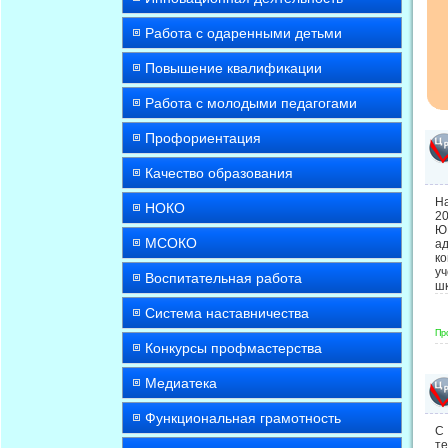
Работа с одаренными детьми
Повышение квалификации
Работа с молодыми педагогами
Профориентация
Качество образования
Н
НОКО
2
Ю
МСОКО
а
к
уч
Воспитательная работа
ш
Система наставничества
Пр
Конкурсы профмастерства
Медиатека
Функциональная грамотность
С 
т