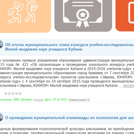
Об итогах муниципального этапа конкурса учебно-исследовател
Малой академии наук учащихся Кубани
а основании приказа управления образования администрации муниципальн
015 года № 421 «Об организации и проведении зонального конкурса учеб
НИОР» Малой академии наук учащихся Кубани в 2015-2016 учебном году» и
дминистрации муниципального образования город Армавир от 7 сентября 2
онкурса учебно-исследовательских проектов школьников «Эврика, ЮНИОР»
ебном году» с 4 сентября по 19 октября 2015 года проводился муниципаль
кольников «Эврика, ЮНИОР» Малой академии наук учащихся Кубани.
...
Читат
осмотров:
1885
|
Добавил:
my-cro
|
Дата:
23.10.2015
|
Комментарии (0)
О проведении муниципальной олимпиады по психологии для ш
целью формирования психологической культуры школьников, их приобщения
еории и практики, профессиональной ориентация молодежи на ранних стад