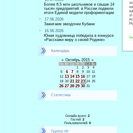
з
Более 8,5 млн школьников и свыше 14
н
тысяч предприятий: в России подвели
ад
итоги Единой модели профориентации
э
17.06.2026
ис
Р
Зажигаем звездочки Кубани
16.06.2026
Юная художница победила в конкурсе
Пр
«Расскажи миру о своей Родине»
Календарь
«
Октябрь 2015
»
Пн
Вт
Ср
Чт
Пт
Сб
Вс
1
2
3
4
6
7
5
8
9
10
11
13
14
15
16
12
17
18
21
22
23
19
20
24
25
26
27
28
29
30
31
Статистика
Онлайн всего:
2
Гостей:
2
Пользователей:
0
Группа VK