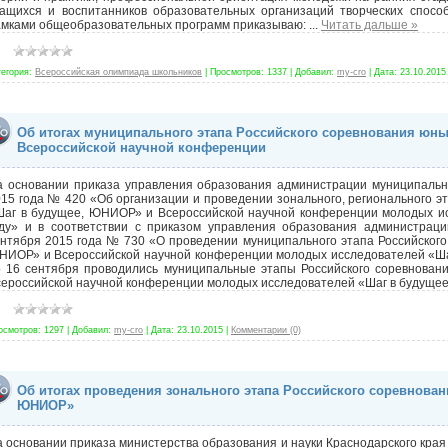
чащихся и воспитанников образовательных организаций творческих спосо
амками общеобразовательных программ приказываю:
...
Читать дальше »
тегория:
Всероссийская олимпиада школьников
|
Просмотров:
1337
|
Добавил:
my-cro
|
Дата:
23.10.2015
Об итогах муниципального этапа Российского соревнования юн
Всероссийской научной конференции
а основании приказа управления образования администрации муниципальн
15 года № 420 «Об организации и проведении зонального, регионального э
Шаг в будущее, ЮНИОР» и Всероссийской научной конференции молодых ис
оду» и в соответствии с приказом управления образования администрац
нтября 2015 года № 730 «О проведении муниципального этапа Российского
ИОР» и Всероссийской научной конференции молодых исследователей «Шаг 
о 16 сентября проводились муниципальные этапы Российского соревнова
сероссийской научной конференции молодых исследователей «Шаг в будуще
осмотров:
1297
|
Добавил:
my-cro
|
Дата:
23.10.2015
|
Комментарии (0)
Об итогах проведения зонального этапа Российского соревнова
ЮНИОР»
 основании приказа министерства образования и науки Краснодарского края 