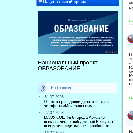
Национальный проект
у
р
Ка
Н
20
Национальный проект
«
ОБРАЗОВАНИЕ
г
се
ЮН
п
В
Инфоповод
31.07.2026
Пр
Отчет о проведении девятого этапа
эстафеты «Мои финансы»
27.07.2026
МАОУ СОШ № 9 города Армавир
вошла в число победителей Конкурса
инициатив родительских сообществ
На
16.07.2026