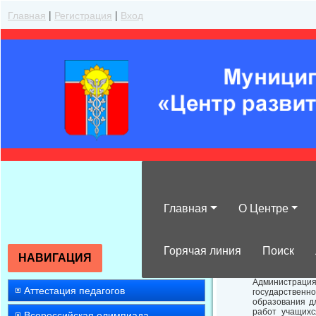
Главная
|
Регистрация
|
Вход
Главная
О Центре
О Всероссийско
Горячая линия
Поиск
НАВИГАЦИЯ
Администраци
Аттестация педагогов
государственн
образования д
работ учащихс
Всероссийская олимпиада