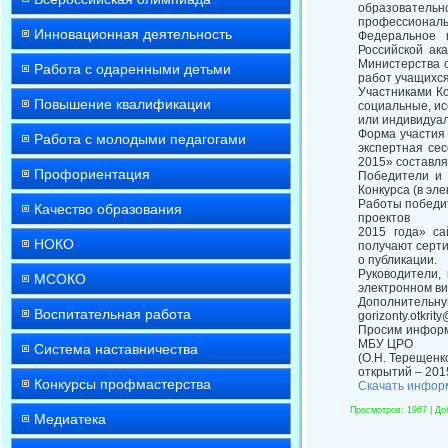
образователь
профессиональ
Инновационная деятельность
Федеральное г
Российской ак
Министерства 
Работа с одаренными детьми
работ учащихся
Участниками К
Повышение квалификации
социальные, ис
или индивидуал
Форма участия 
Работа с молодыми педагогами
экспертная сес
2015» составля
Профориентация
Победители и 
Конкурса (в эле
Работы победит
Качество образования
проектов
2015 года» са
НОКО
получают серт
о публикации.
Руководители,
МСОКО
электронном ви
Дополнительну
Воспитательная работа
gorizonty.otkrity
Просим информ
МБУ ЦРО
Система наставничества
(О.Н. Терещенк
открытий – 201
Конкурсы профмастерства
Скачать инфор
Просмотров
: 1967 |
До
Медиатека