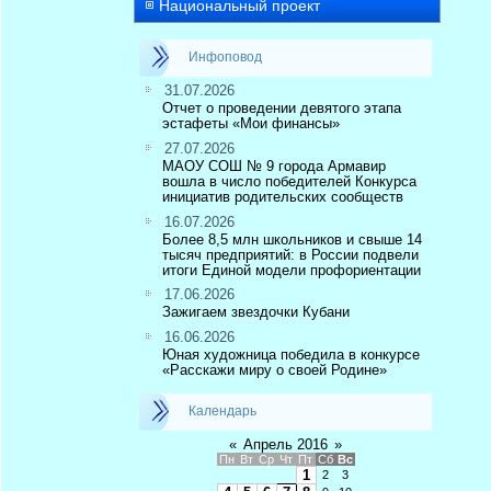
Национальный проект
Инфоповод
31.07.2026
Отчет о проведении девятого этапа
эстафеты «Мои финансы»
27.07.2026
МАОУ СОШ № 9 города Армавир
вошла в число победителей Конкурса
инициатив родительских сообществ
16.07.2026
Более 8,5 млн школьников и свыше 14
тысяч предприятий: в России подвели
итоги Единой модели профориентации
17.06.2026
Зажигаем звездочки Кубани
16.06.2026
Юная художница победила в конкурсе
«Расскажи миру о своей Родине»
Календарь
«
Апрель 2016
»
Пн
Вт
Ср
Чт
Пт
Сб
Вс
1
2
3