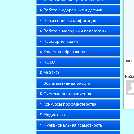
Работа с одаренными детьми
Повышение квалификации
Работа с молодыми педагогами
Профориентация
Качество образования
Всег
НОКО
МСОКО
Войд
Воспитательная работа
Система наставничества
Конкурсы профмастерства
Медиатека
Функциональная грамотность