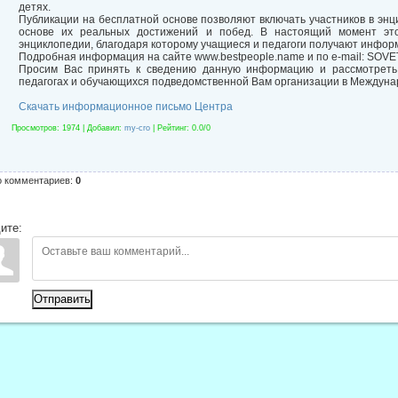
детях.
Публикации на бесплатной основе позволяют включать участников в эн
основе их реальных достижений и побед. В настоящий момент эт
энциклопедии, благодаря которому учащиеся и педагоги получают инфо
Подробная информация на сайте www.bestpeople.name и по e-mail: SO
Просим Вас принять к сведению данную информацию и рассмотреть 
педагогах и обучающихся подведомственной Вам организации в Междуна
Скачать информационное письмо Центра
Просмотров
: 1974 |
Добавил
:
my-cro
|
Рейтинг
:
0.0
/
0
о комментариев
:
0
ите:
Отправить