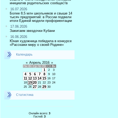
инициатив родительских сообществ
16.07.2026
Более 8,5 млн школьников и свыше 14
тысяч предприятий: в России подвели
итоги Единой модели профориентации
17.06.2026
Зажигаем звездочки Кубани
16.06.2026
Юная художница победила в конкурсе
«Расскажи миру о своей Родине»
Календарь
«
Апрель 2016
»
Пн
Вт
Ср
Чт
Пт
Сб
Вс
1
2
3
4
5
6
7
8
9
10
11
12
13
14
15
16
17
19
20
18
21
22
23
24
27
29
25
26
28
30
Статистика
Онлайн всего:
3
Гостей:
3