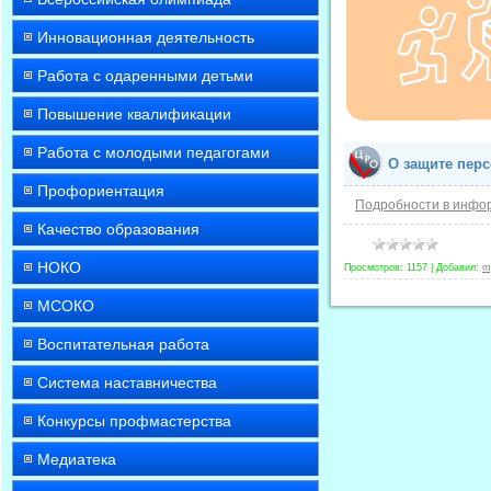
Инновационная деятельность
Работа с одаренными детьми
Повышение квалификации
Работа с молодыми педагогами
О защите пер
Профориентация
Подробности в инфо
Качество образования
НОКО
Просмотров:
1157
|
Добавил:
m
МСОКО
Воспитательная работа
Система наставничества
Конкурсы профмастерства
Медиатека