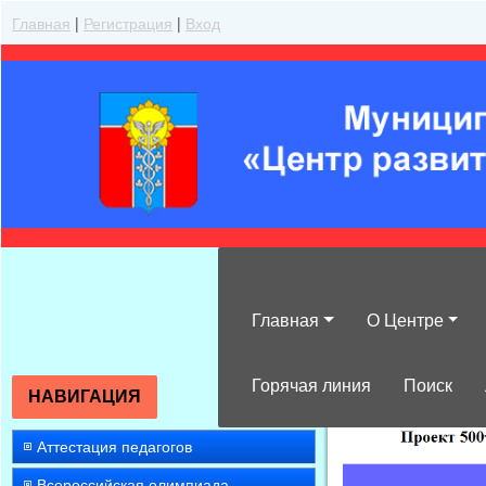
Главная
|
Регистрация
|
Вход
Главная
О Центре
»
2016
»
Апрел
Горячая линия
Поиск
НАВИГАЦИЯ
Аттестация педагогов
Всероссийская олимпиада