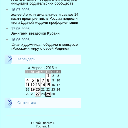
инициатив родительских сообществ
16.07.2026
Более 8,5 млн школьников и свыше 14
тысяч предприятий: в России подвели
итоги Единой модели профориентации
17.06.2026
Зажигаем звездочки Кубани
16.06.2026
Юная художница победила в конкурсе
«Расскажи миру о своей Родине»
Календарь
«
Апрель 2016
»
Пн
Вт
Ср
Чт
Пт
Сб
Вс
1
2
3
4
5
6
7
8
9
10
11
12
13
14
15
16
17
19
20
18
21
22
23
24
27
29
25
26
28
30
Статистика
Онлайн всего:
1
Гостей:
1