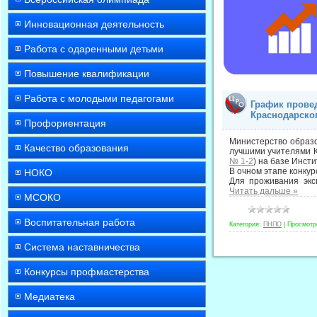
Инновационная деятельность
Работа с одаренными детьми
Повышение квалификации
Работа с молодыми педагогами
График прове
Краснодарског
Профориентация
Министерство образо
Качество образования
лучшими учителями Кр
№ 1-2
) на базе Инсти
В очном этапе конкур
НОКО
Для проживания экс
Читать дальше »
МСОКО
Воспитательная работа
Категория:
ПНПО
|
Просмотр
Система наставничества
Конкурсы профмастерства
Медиатека