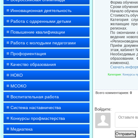
Форма обучения
Сроки обучения
Инновационная деятельность
Начало обучени
Стоимость обуч
Категория сл
Работа с одаренными детьми
желающие преп
регионах.
Повышение квалификации
По окончании 
ведение новог
«Регионоведен
Работа с молодыми педагогами
Приём документ
этаж, кабинет №
Профориентация
Необходимые д
образовании. 
изменена).
Качество образования
Скачать инфор
НОКО
Категория
:
Конкурсы п
МСОКО
Всего комментариев
:
0
Воспитательная работа
Система наставничества
Войдите:
Конкурсы профмастерства
Медиатека
Отправить