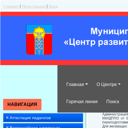
Главная
|
Регистрация
|
Вход
Главная
О Центре
О курсах проф
Горячая линия
Поиск
НАВИГАЦИЯ
Администраци
Аттестация педагогов
ККИДППО от 0
переподготовк
Для желающих 
Всероссийская олимпиада